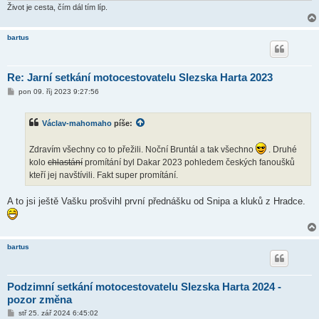
Život je cesta, čím dál tím líp.
bartus
Re: Jarní setkání motocestovatelu Slezska Harta 2023
P
pon 09. říj 2023 9:27:56
ř
í
s
Václav-mahomaho
píše:
p
ě
v
Zdravím všechny co to přežili. Noční Bruntál a tak všechno
. Druhé
e
k
kolo
chlastání
promítání byl Dakar 2023 pohledem českých fanoušků
kteří jej navštívili. Fakt super promítání.
A to jsi ještě Vašku prošvihl první přednášku od Snipa a kluků z Hradce.
bartus
Podzimní setkání motocestovatelu Slezska Harta 2024 -
pozor změna
P
stř 25. zář 2024 6:45:02