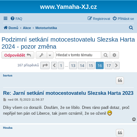
www.Yamaha-XJ.cz
FAQ
Registrovat
Přihlásit se
H
Domů
Akce
Mototuristika
l
Podzimní setkání motocestovatelu Slezska Harta
e
2024 - pozor změna
d
Hledat
Pokročilé 
Odpovědět
a
Stránka
16
z
17
t
1
13
14
15
16
17
Předchozí
Další
167 příspěvků
…
bartus
Re: Jarní setkání motocestovatelu Slezska Harta 2023
P
ned 08. říj 2023 11:56:37
ř
í
Díky všem co dorazili. Doufám, že se líbilo. Dnes ráno padl dotaz, proč
s
nepřijel ten pán od Liberce, tak jsem oznámil, že se oženil
p
ě
v
e
Houba
k