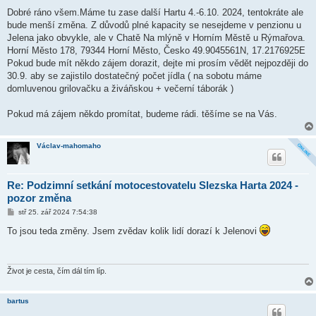
ř
í
Dobré ráno všem.Máme tu zase další Hartu 4.-6.10. 2024, tentokráte ale
s
bude menší změna. Z důvodů plné kapacity se nesejdeme v penzionu u
p
ě
Jelena jako obvykle, ale v Chatě Na mlýně v Horním Městě u Rýmařova.
v
Horní Město 178, 79344 Horní Město, Česko 49.9045561N, 17.2176925E
e
k
Pokud bude mít někdo zájem dorazit, dejte mi prosím vědět nejpozději do
30.9. aby se zajistilo dostatečný počet jídla ( na sobotu máme
domluvenou grilovačku a živáňskou + večerní táborák )
Pokud má zájem někdo promítat, budeme rádi. těšíme se na Vás.
Václav-mahomaho
Re: Podzimní setkání motocestovatelu Slezska Harta 2024 -
pozor změna
P
stř 25. zář 2024 7:54:38
ř
í
To jsou teda změny. Jsem zvědav kolik lidí dorazí k Jelenovi
s
p
ě
v
e
Život je cesta, čím dál tím líp.
k
bartus