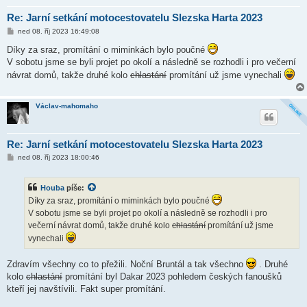
Re: Jarní setkání motocestovatelu Slezska Harta 2023
P
ned 08. říj 2023 16:49:08
ř
í
Díky za sraz, promítání o miminkách bylo poučné
s
V sobotu jsme se byli projet po okolí a následně se rozhodli i pro večerní
p
ě
návrat domů, takže druhé kolo
chlastání
promítání už jsme vynechali
v
e
k
Václav-mahomaho
Re: Jarní setkání motocestovatelu Slezska Harta 2023
P
ned 08. říj 2023 18:00:46
ř
í
s
Houba
píše:
p
ě
Díky za sraz, promítání o miminkách bylo poučné
v
V sobotu jsme se byli projet po okolí a následně se rozhodli i pro
e
k
večerní návrat domů, takže druhé kolo
chlastání
promítání už jsme
vynechali
Zdravím všechny co to přežili. Noční Bruntál a tak všechno
. Druhé
kolo
chlastání
promítání byl Dakar 2023 pohledem českých fanoušků
kteří jej navštívili. Fakt super promítání.