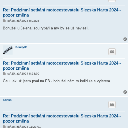
Re: Podzimní setkání motocestovatelu Slezska Harta 2024 -
pozor změna
P
stř 25. zář 2024 8:02:35
ř
í
Bohužel u Jelena jsou rybáři a my by se už nevlezli.
s
p
ě
v
e
Koudy01
k
Re: Podzimní setkání motocestovatelu Slezska Harta 2024 -
pozor změna
P
stř 25. zář 2024 8:53:09
ř
í
Čau, jak už jsem psal na FB - bohužel nám to koliduje s výletem...
s
p
ě
v
e
bartus
k
Re: Podzimní setkání motocestovatelu Slezska Harta 2024 -
pozor změna
P
stř 25. zář 2024 11:23:01