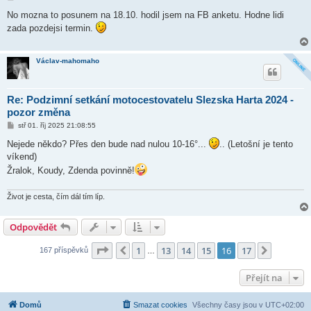
ř
í
No mozna to posunem na 18.10. hodil jsem na FB anketu. Hodne lidi
s
zada pozdejsi termin.
p
ě
v
e
Václav-mahomaho
k
Re: Podzimní setkání motocestovatelu Slezska Harta 2024 -
pozor změna
P
stř 01. říj 2025 21:08:55
ř
í
Nejede někdo? Přes den bude nad nulou 10-16°...
.. (Letošní je tento
s
víkend)
p
ě
Žralok, Koudy, Zdenda povinně!
v
e
k
Život je cesta, čím dál tím líp.
Odpovědět
Stránka
16
z
17
1
13
14
15
16
17
Předchozí
Další
167 příspěvků
…
Přejít na
Domů
Smazat cookies
Všechny časy jsou v
UTC+02:00