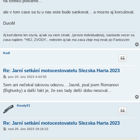
na stretku potkame...
e
k
ale v tom case sa tu u nas este bude sankovat... a mozno aj korculovat.
DuroM
Aj ked ideme len styria, aj tak sa viem ztratit...(prosto individualista), nastastie vecer sa
zasa najdem. "HEJ, ZVODY... nelestim aj tak ma zasa zleje moj mrak po Fantozzim
Kodl
Re: Jarní setkání motocestovatelu Slezska Harta 2023
P
pon 20. úno 2023 4:43:50
ř
í
Sem ani nečekal takovou odezvu... Jasně, psal jsem Romanovi
s
(Bighusky) a další fakt je, že ses tady delší dobu neozval...
p
ě
v
e
Koudy01
k
Re: Jarní setkání motocestovatelu Slezska Harta 2023
P
ned 26. úno 2023 19:16:22
ř
í
s