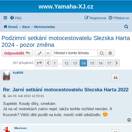
www.Yamaha-XJ.cz
FAQ
Registrovat
Přihlásit se
H
Domů
Akce
Mototuristika
l
Podzimní setkání motocestovatelu Slezska Harta
e
2024 - pozor změna
d
Hledat
Pokročilé 
Odpovědět
a
Stránka
14
z
17
t
1
12
13
14
15
16
17
Předchozí
Další
167 příspěvků
…
KaBl58
Re: Jarní setkání motocestovatelu Slezska Harta 2022
P
úte 03. kvě 2022 12:53:01
ř
í
Supééér. Koudy díky, smekám.
s
Já na oč motorkách zatím nejel, takže tenhle rozhled nemám. A
p
ě
Kozoroh? Větší děti jezdili na kole, menší měli odrážedlo.
v
e
k
Mexican