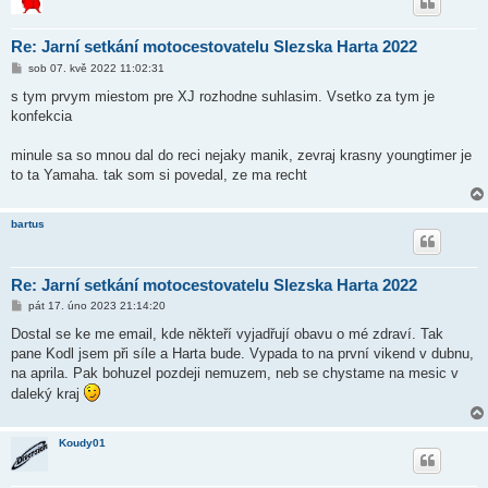
Re: Jarní setkání motocestovatelu Slezska Harta 2022
P
sob 07. kvě 2022 11:02:31
ř
í
s tym prvym miestom pre XJ rozhodne suhlasim. Vsetko za tym je
s
konfekcia
p
ě
v
minule sa so mnou dal do reci nejaky manik, zevraj krasny youngtimer je
e
k
to ta Yamaha. tak som si povedal, ze ma recht
bartus
Re: Jarní setkání motocestovatelu Slezska Harta 2022
P
pát 17. úno 2023 21:14:20
ř
í
Dostal se ke me email, kde někteří vyjadřují obavu o mé zdraví. Tak
s
pane Kodl jsem při síle a Harta bude. Vypada to na první vikend v dubnu,
p
ě
na aprila. Pak bohuzel pozdeji nemuzem, neb se chystame na mesic v
v
daleký kraj
e
k
Koudy01