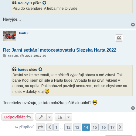
Koudy01
píše:
p
ě
Píšu do kalendáře. A třeba mně to výjde.
v
e
k
Nevyjde...
Radek
Re: Jarní setkání motocestovatelu Slezska Harta 2022
P
ned 26. bře 2023 19:17:30
ř
í
s
bartus
píše:
p
ě
Dostal se ke me email, kde někteří vyjadřují obavu o mé zdraví. Tak
v
pane Kodl jsem při síle a Harta bude. Vypada to na první vikend v
e
k
dubnu, na aprila. Pak bohuzel pozdeji nemuzem, neb se chystame na
mesic v daleký kraj
Teoreticky uvažuju, je tato položka ještě aktuální?
Odpovědět
Stránka
14
z
17
1
12
13
14
15
16
17
Předchozí
Další
167 příspěvků
…