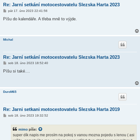
Re: Jarní setkání motocestovatelu Slezska Harta 2023
P
pát 17. úno 2023 22:41:56
ř
í
Píšu do kalendáře. A třeba mně to výjde.
s
p
ě
v
e
Michal
k
Re: Jarní setkání motocestovatelu Slezska Harta 2023
P
sob 18. úno 2023 18:52:40
ř
í
Píšu si také....
s
p
ě
v
e
DuroM65
k
Re: Jarni setkani motocestovatelu Slezska Harta 2019
P
sob 18. úno 2023 19:32:52
ř
í
s
mimo
píše:
p
ě
super dík napis me prosím na pokoj s vanou mozna pojedu s lenou ( asi
v