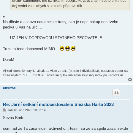
určite- samotného me uz nikam nepoustí)kdybys chtel neco promitnout
e
k
dej vedet vcas abych si to mohl připravit dík
v
Na dlhsie a casovo narocnejsie trasy, ako je napr. nakup cerstveho
peciva u Vas na ulici...
----- UZ JEN V DOPROVODU STATNEHO PECOVATELE -----
To si to teda dobacoval MIMO...
DuroM
Aj ked ideme len styria, aj tak sa viem ztratit...(prosto individualista), nastastie vecer sa
zasa najdem. "HEJ, ZVODY... nelestim aj tak ma zasa zleje moj mrak po Fantozzim
DuroM65
Re: Jarní setkání motocestovatelu Slezska Harta 2023
P
sob 18. úno 2023 19:36:14
ř
í
Sevas Barte...
s
p
ě
som rad ze Ta zasa vidim aktivneho... tesim sa ze sa spolu zasa niekde
v