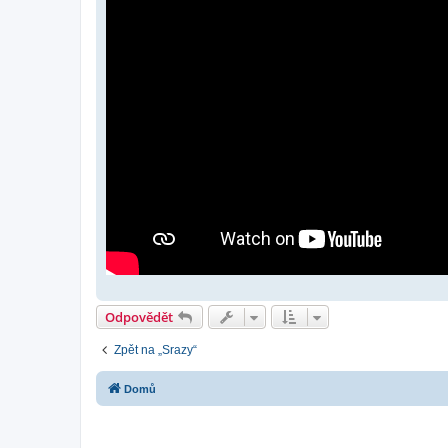
Odpovědět
Zpět na „Srazy“
Domů