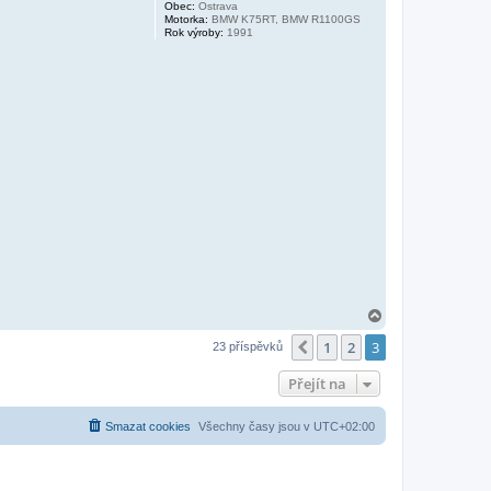
Obec:
Ostrava
Motorka:
BMW K75RT, BMW R1100GS
Rok výroby:
1991
N
a
1
2
3
h
Předchozí
23 příspěvků
o
r
Přejít na
u
Smazat cookies
Všechny časy jsou v
UTC+02:00