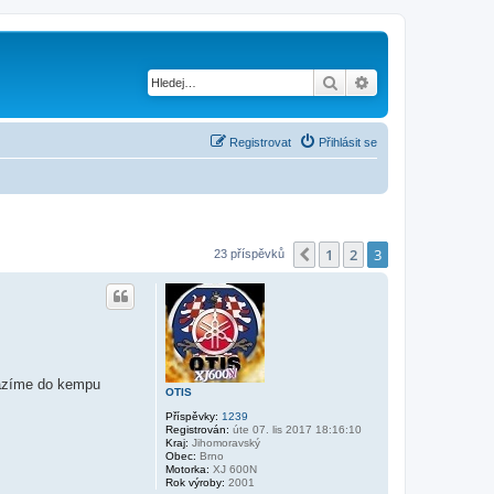
Hledat
Pokročilé hledání
Registrovat
Přihlásit se
1
2
3
Předchozí
23 příspěvků
orazíme do kempu
OTIS
Příspěvky:
1239
Registrován:
úte 07. lis 2017 18:16:10
Kraj:
Jihomoravský
Obec:
Brno
Motorka:
XJ 600N
Rok výroby:
2001