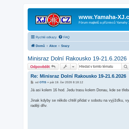
www.Yamaha-XJ.c
Fórum majitelů a příznivců Yamahy
Rychlé odkazy
FAQ
Domů
Akce
Srazy
Minisraz Dolní Rakousko 19-21.6.2026
Odpovědět
Re: Minisraz Dolní Rakousko 19-21.6.2026
P
od
OTIS
»
pát 19. čer 2026 8:18:12
ř
í
Já asi kolem 16 hod. Jedu trasu kolem Donau, kde se tře
s
p
ě
Jinak kdyby se někdo chtěl přidat v sobotu na vyjížďku, v
v
raději dřiv.
e
k