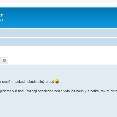
z
 XJ
Hledat
Pokročilé hledání
ba smočím pokud nebude silný proud
yjedeme v 8 hod. Později odpoledne nelze vyloučit bouřky z horka, tak ať d