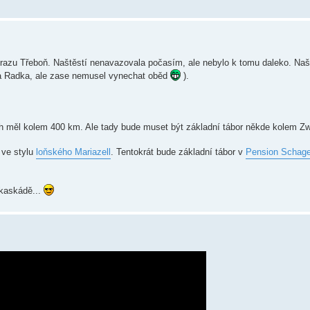
razu Třeboň. Naštěstí nenavazovala počasím, ale nebylo k tomu daleko. Našt
a Radka, ale zase nemusel vynechat oběd
).
ruh měl kolem 400 km. Ale tady bude muset být základní tábor někde kolem Z
 ve stylu
loňského Mariazell
. Tentokrát bude základní tábor v
Pension Schage
 kaskádě...