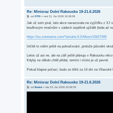
Re: Minisraz Dolní Rakousko 19-21.6.2026
P
od
OTIS
»
ned 21. čer 2026 16:38:09
ř
í
Jak už sem psal, tato akce navazovala na vyjížďku z XJ s
s
bouřkovým mračnům v zádech úspěšně ujíždět (teda až n
p
ě
v
https://eu.zonerama.com/Yamaha-XJ/Album/15627495
e
k
Určitě to vidím ještě na pokračování, protože původní ok
Letos už asi ne, ale na září ještě plánuju v Rakousku něco
Kdyby se někdo chtěl přidat, termín i místo je už pevné.
Pokud klapne počasí, budu se těšit za 14 dní na Vltavské
Re: Minisraz Dolní Rakousko 19-21.6.2026
P
od
Radek
»
úte 23. čer 2026 20:06:53
ř
í
s
p
ě
v
e
k