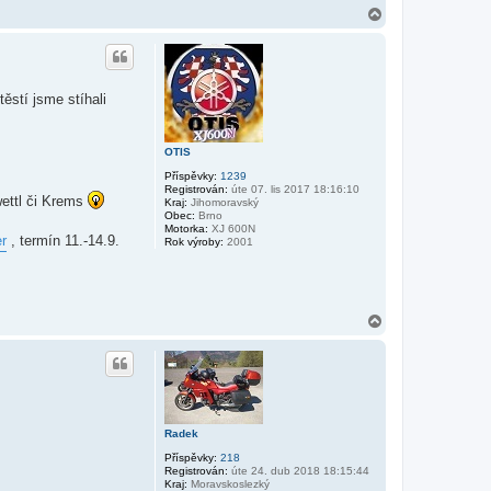
N
a
h
o
r
u
ěstí jsme stíhali
OTIS
Příspěvky:
1239
Registrován:
úte 07. lis 2017 18:16:10
wettl či Krems
Kraj:
Jihomoravský
Obec:
Brno
Motorka:
XJ 600N
r
, termín 11.-14.9.
Rok výroby:
2001
N
a
h
o
r
u
Radek
Příspěvky:
218
Registrován:
úte 24. dub 2018 18:15:44
Kraj:
Moravskoslezký