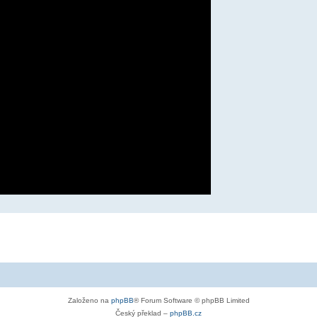
Založeno na
phpBB
® Forum Software © phpBB Limited
Český překlad –
phpBB.cz