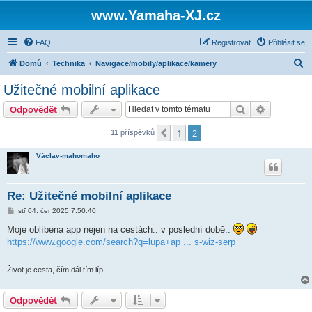
www.Yamaha-XJ.cz
FAQ
Registrovat
Přihlásit se
H
Domů
Technika
Navigace/mobily/aplikace/kamery
l
Užitečné mobilní aplikace
e
Hledat
Pokročilé 
Odpovědět
d
a
1
2
Předchozí
11 příspěvků
t
Václav-mahomaho
Re: Užitečné mobilní aplikace
P
stř 04. čer 2025 7:50:40
ř
í
Moje oblíbena app nejen na cestách.. v poslední době..
s
https://www.google.com/search?q=lupa+ap ... s-wiz-serp
p
ě
v
e
Život je cesta, čím dál tím líp.
k
Odpovědět