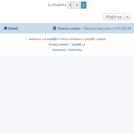
1
2
Předchozí
11 příspěvků
Přejít na
Domů
Smazat cookies
Všechny časy jsou v
UTC+02:00
Založeno na
phpBB
® Forum Software © phpBB Limited
Český překlad –
phpBB.cz
Soukromí
|
Podmínky