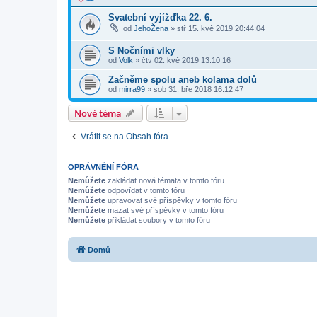
Svatební vyjížďka 22. 6.
od
JehoŽena
»
stř 15. kvě 2019 20:44:04
S Nočními vlky
od
Volk
»
čtv 02. kvě 2019 13:10:16
Začněme spolu aneb kolama dolů
od
mirra99
»
sob 31. bře 2018 16:12:47
Nové téma
Vrátit se na Obsah fóra
OPRÁVNĚNÍ FÓRA
Nemůžete
zakládat nová témata v tomto fóru
Nemůžete
odpovídat v tomto fóru
Nemůžete
upravovat své příspěvky v tomto fóru
Nemůžete
mazat své příspěvky v tomto fóru
Nemůžete
přikládat soubory v tomto fóru
Domů