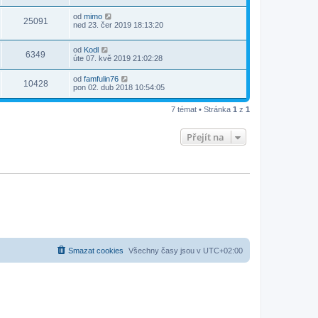
od
mimo
25091
ned 23. čer 2019 18:13:20
od
Kodl
6349
úte 07. kvě 2019 21:02:28
od
famfulin76
10428
pon 02. dub 2018 10:54:05
7 témat • Stránka
1
z
1
Přejít na
Smazat cookies
Všechny časy jsou v
UTC+02:00