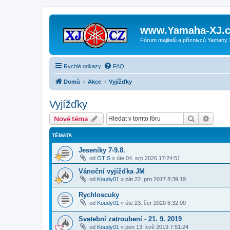
www.Yamaha-XJ.c
Fórum majitelů a příznivců Yamahy
Rychlé odkazy
FAQ
Domů
Akce
Vyjížďky
Vyjížďky
Hledat
Pokroč
Nové téma
TÉMATA
Jeseníky 7-9.8.
od
OTIS
»
úte 04. srp 2026 17:24:51
Vánoční vyjížďka JM
od
Koudy01
»
pát 22. pro 2017 8:39:19
Rychloscuky
od
Koudy01
»
úte 23. čer 2020 8:32:00
Svatební zatroubení - 21. 9. 2019
od
Koudy01
»
pon 13. kvě 2019 7:51:24