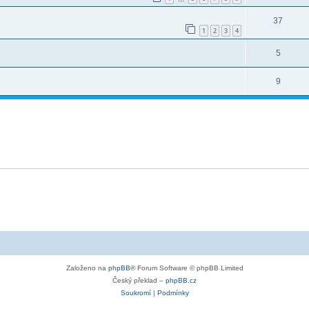
37
1
2
3
4
5
9
Založeno na
phpBB
® Forum Software © phpBB Limited
Český překlad –
phpBB.cz
Soukromí
|
Podmínky