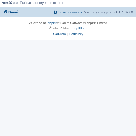
Nemůžete
přikládat soubory v tomto fóru
Domů
Smazat cookies
Všechny časy jsou v
UTC+02:00
Založeno na
phpBB
® Forum Software © phpBB Limited
Český překlad –
phpBB.cz
Soukromí
|
Podmínky