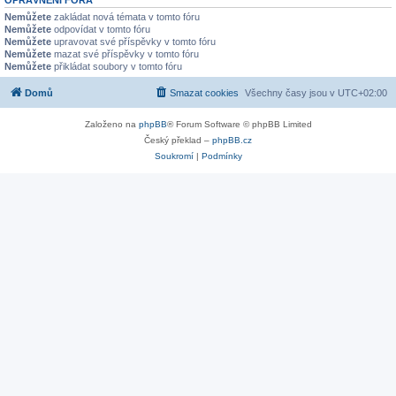
Nemůžete
zakládat nová témata v tomto fóru
Nemůžete
odpovídat v tomto fóru
Nemůžete
upravovat své příspěvky v tomto fóru
Nemůžete
mazat své příspěvky v tomto fóru
Nemůžete
přikládat soubory v tomto fóru
Domů
Smazat cookies
Všechny časy jsou v
UTC+02:00
Založeno na
phpBB
® Forum Software © phpBB Limited
Český překlad –
phpBB.cz
Soukromí
|
Podmínky