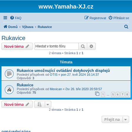
www.Yamaha-XJ.cz
FAQ
Registrovat
Přihlásit se
H
Domů
Výbava
Rukavice
l
Rukavice
e
Hledat
Pokročilé hledání
Nové téma
d
2 témata • Stránka
1
z
1
a
Témata
t
Rukavice umožnující ovládání dotykových displejů
Poslední příspěvek od
OTIS
«
pon 27. kvě 2024 16:14:37
Odpovědi:
3
Rukavice
Poslední příspěvek od
Mexican
«
čtv 26. bře 2020 20:59:57
Odpovědi:
75
1
5
6
7
8
…
Nové téma
2 témata • Stránka
1
z
1
Přejít na
OPRÁVNĚNÍ FÓRA