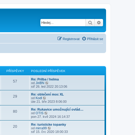
Hledat
Pokročilé hledání
Registrovat
Přihlásit se
PŘÍSPĚVKY
POSLEDNÍ PŘÍSPĚVEK
Re: Prilba / helma
57
Z
od
JiriBN
o
stř 26. led 2022 20:13:06
b
r
Re: oblečení moc XL
29
a
Z
od
Kodl
z
o
úte 21. bře 2023 8:06:00
i
b
t
r
Re: Rukavice umožnující ovlád…
80
p
a
Z
od
OTIS
o
z
o
pon 27. kvě 2024 16:14:37
s
i
b
l
t
r
Re: turisticke topanky
e
20
p
a
Z
od
mirra99
d
o
z
o
stř 15. črc 2020 18:00:33
n
s
i
b