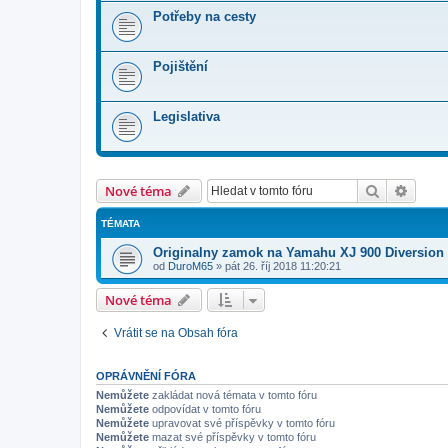
Potřeby na cesty
Pojištění
Legislativa
Hledat
Pokroč
Nové téma
TÉMATA
Originalny zamok na Yamahu XJ 900 Diversion
od
DuroM65
»
pát 26. říj 2018 11:20:21
Nové téma
Vrátit se na Obsah fóra
OPRÁVNĚNÍ FÓRA
Nemůžete
zakládat nová témata v tomto fóru
Nemůžete
odpovídat v tomto fóru
Nemůžete
upravovat své příspěvky v tomto fóru
Nemůžete
mazat své příspěvky v tomto fóru