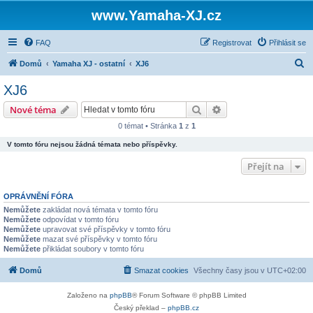
www.Yamaha-XJ.cz
FAQ
Registrovat
Přihlásit se
H
Domů
Yamaha XJ - ostatní
XJ6
l
XJ6
e
Hledat
Pokročilé hledání
Nové téma
d
0 témat • Stránka
1
z
1
a
V tomto fóru nejsou žádná témata nebo příspěvky.
t
Přejít na
OPRÁVNĚNÍ FÓRA
Nemůžete
zakládat nová témata v tomto fóru
Nemůžete
odpovídat v tomto fóru
Nemůžete
upravovat své příspěvky v tomto fóru
Nemůžete
mazat své příspěvky v tomto fóru
Nemůžete
přikládat soubory v tomto fóru
Domů
Smazat cookies
Všechny časy jsou v
UTC+02:00
Založeno na
phpBB
® Forum Software © phpBB Limited
Český překlad –
phpBB.cz