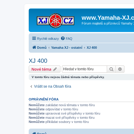
www.Yamaha-XJ.c
Fórum majitelů a příznivců Yamahy
Rychlé odkazy
FAQ
Domů
Yamaha XJ - ostatní
XJ 400
XJ 400
Hledat
Pokroč
Nové téma
V tomto fóru nejsou žádná témata nebo příspěvky.
Vrátit se na Obsah fóra
OPRÁVNĚNÍ FÓRA
Nemůžete
zakládat nová témata v tomto fóru
Nemůžete
odpovídat v tomto fóru
Nemůžete
upravovat své příspěvky v tomto fóru
Nemůžete
mazat své příspěvky v tomto fóru
Nemůžete
přikládat soubory v tomto fóru