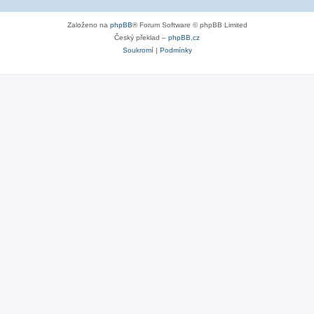
Založeno na
phpBB
® Forum Software © phpBB Limited
Český překlad –
phpBB.cz
Soukromí
|
Podmínky