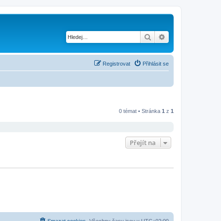
Hledat
Pokročilé hledání
Registrovat
Přihlásit se
0 témat • Stránka
1
z
1
Přejít na