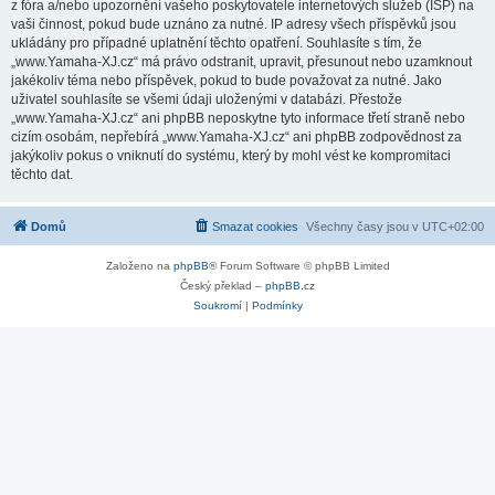
z fóra a/nebo upozornění vašeho poskytovatele internetových služeb (ISP) na
vaši činnost, pokud bude uznáno za nutné. IP adresy všech příspěvků jsou
ukládány pro případné uplatnění těchto opatření. Souhlasíte s tím, že
„www.Yamaha-XJ.cz“ má právo odstranit, upravit, přesunout nebo uzamknout
jakékoliv téma nebo příspěvek, pokud to bude považovat za nutné. Jako
uživatel souhlasíte se všemi údaji uloženými v databázi. Přestože
„www.Yamaha-XJ.cz“ ani phpBB neposkytne tyto informace třetí straně nebo
cizím osobám, nepřebírá „www.Yamaha-XJ.cz“ ani phpBB zodpovědnost za
jakýkoliv pokus o vniknutí do systému, který by mohl vést ke kompromitaci
těchto dat.
Domů
Smazat cookies
Všechny časy jsou v
UTC+02:00
Založeno na
phpBB
® Forum Software © phpBB Limited
Český překlad –
phpBB.cz
Soukromí
|
Podmínky