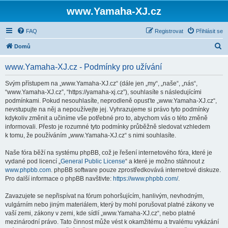
www.Yamaha-XJ.cz
FAQ
Registrovat
Přihlásit se
H
Domů
l
www.Yamaha-XJ.cz - Podmínky pro užívání
e
d
Svým přístupem na „www.Yamaha-XJ.cz“ (dále jen „my“, „naše“, „nás“,
“www.Yamaha-XJ.cz”, “https://yamaha-xj.cz”), souhlasíte s následujícími
a
podmínkami. Pokud nesouhlasíte, neprodleně opusťte „www.Yamaha-XJ.cz“,
t
nevstupujte na něj a nepoužívejte jej. Vyhrazujeme si právo tyto podmínky
kdykoliv změnit a učiníme vše potřebné pro to, abychom vás o této změně
informovali. Přesto je rozumné tyto podmínky průběžně sledovat vzhledem
k tomu, že používáním „www.Yamaha-XJ.cz“ s nimi souhlasíte.
Naše fóra běží na systému phpBB, což je řešení internetového fóra, které je
vydané pod licencí „
General Public License
“ a které je možno stáhnout z
www.phpbb.com
. phpBB software pouze zprostředkovává internetové diskuze.
Pro další informace o phpBB navštivte:
https://www.phpbb.com/
.
Zavazujete se nepřispívat na fórum pohoršujícím, hanlivým, nevhodným,
vulgárním nebo jiným materiálem, který by mohl porušovat platné zákony ve
vaší zemi, zákony v zemi, kde sídlí „www.Yamaha-XJ.cz“, nebo platné
mezinárodní právo. Tato činnost může vést k okamžitému a trvalému vykázání