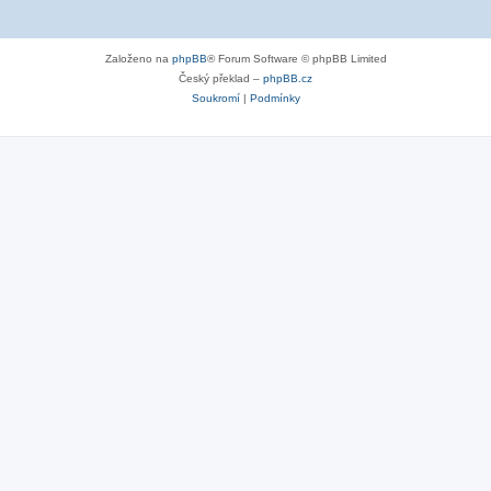
Založeno na
phpBB
® Forum Software © phpBB Limited
Český překlad –
phpBB.cz
Soukromí
|
Podmínky