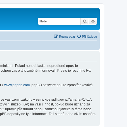
Hledat
Pokročilé hledání
Registrovat
Přihlásit se
podmínkami. Pokud nesouhlasíte, neprodleně opusťte
bychom vás o této změně informovali. Přesto je rozumné tyto
t z
www.phpbb.com
. phpBB software pouze zprostředkovává
ve vaší zemi, zákony v zemi, kde sídlí „www.Yamaha-XJ.cz“,
tových služeb (ISP) na vaši činnost, pokud bude uznáno za
nit, upravit, přesunout nebo uzamknout jakékoliv téma nebo
pBB neposkytne tyto informace třetí straně nebo cizím osobám,