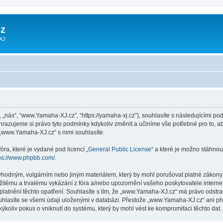
z
 XJ
„nás“, “www.Yamaha-XJ.cz”, “https://yamaha-xj.cz”), souhlasíte s následujícími 
hrazujeme si právo tyto podmínky kdykoliv změnit a učiníme vše potřebné pro to, a
„www.Yamaha-XJ.cz“ s nimi souhlasíte.
ra, které je vydané pod licencí „
General Public License
“ a které je možno stáhnou
ps://www.phpbb.com/
.
vhodným, vulgárním nebo jiným materiálem, který by mohl porušovat platné zákony 
žitému a trvalému vykázání z fóra a/nebo upozornění vašeho poskytovatele interne
platnění těchto opatření. Souhlasíte s tím, že „www.Yamaha-XJ.cz“ má právo odstra
uhlasíte se všemi údaji uloženými v databázi. Přestože „www.Yamaha-XJ.cz“ ani ph
oliv pokus o vniknutí do systému, který by mohl vést ke kompromitaci těchto dat.