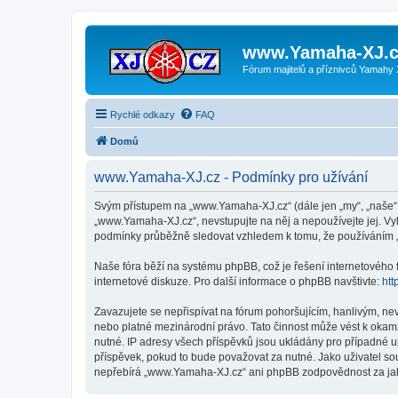
www.Yamaha-XJ.c
Fórum majitelů a příznivců Yamahy
Rychlé odkazy
FAQ
Domů
www.Yamaha-XJ.cz - Podmínky pro užívání
Svým přístupem na „www.Yamaha-XJ.cz“ (dále jen „my“, „naše“, 
„www.Yamaha-XJ.cz“, nevstupujte na něj a nepoužívejte jej. Vy
podmínky průběžně sledovat vzhledem k tomu, že používáním 
Naše fóra běží na systému phpBB, což je řešení internetového fó
internetové diskuze. Pro další informace o phpBB navštivte:
htt
Zavazujete se nepřispívat na fórum pohoršujícím, hanlivým, ne
nebo platné mezinárodní právo. Tato činnost může vést k okam
nutné. IP adresy všech příspěvků jsou ukládány pro případné u
příspěvek, pokud to bude považovat za nutné. Jako uživatel so
nepřebírá „www.Yamaha-XJ.cz“ ani phpBB zodpovědnost za jakýk