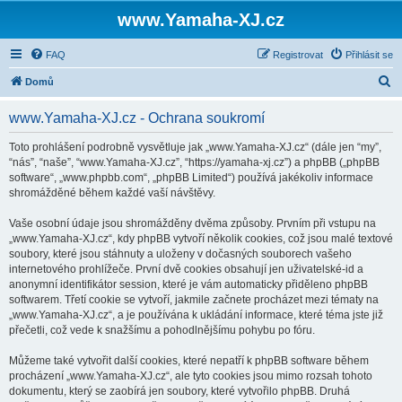
www.Yamaha-XJ.cz
FAQ
Registrovat
Přihlásit se
H
Domů
l
www.Yamaha-XJ.cz - Ochrana soukromí
e
d
Toto prohlášení podrobně vysvětluje jak „www.Yamaha-XJ.cz“ (dále jen “my”,
“nás”, “naše”, “www.Yamaha-XJ.cz”, “https://yamaha-xj.cz”) a phpBB („phpBB
a
software“, „www.phpbb.com“, „phpBB Limited“) používá jakékoliv informace
t
shromážděné během každé vaší návštěvy.
Vaše osobní údaje jsou shromážděny dvěma způsoby. Prvním při vstupu na
„www.Yamaha-XJ.cz“, kdy phpBB vytvoří několik cookies, což jsou malé textové
soubory, které jsou stáhnuty a uloženy v dočasných souborech vašeho
internetového prohlížeče. První dvě cookies obsahují jen uživatelské-id a
anonymní identifikátor session, které je vám automaticky přiděleno phpBB
softwarem. Třetí cookie se vytvoří, jakmile začnete procházet mezi tématy na
„www.Yamaha-XJ.cz“, a je používána k ukládání informace, které téma jste již
přečetli, což vede k snažšímu a pohodlnějšímu pohybu po fóru.
Můžeme také vytvořit další cookies, které nepatří k phpBB software během
procházení „www.Yamaha-XJ.cz“, ale tyto cookies jsou mimo rozsah tohoto
dokumentu, který se zaobírá jen soubory, které vytvořilo phpBB. Druhá