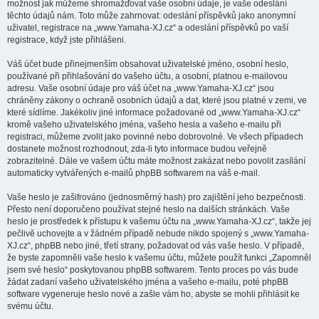
možnost jak můžeme shromažďovat vaše osobní údaje, je vaše odeslání
těchto údajů nám. Toto může zahrnovat: odeslání příspěvků jako anonymní
uživatel, registrace na „www.Yamaha-XJ.cz“ a odeslání příspěvků po vaší
registrace, když jste přihlášeni.
Váš účet bude přinejmenším obsahovat uživatelské jméno, osobní heslo,
používané při přihlašování do vašeho účtu, a osobní, platnou e-mailovou
adresu. Vaše osobní údaje pro váš účet na „www.Yamaha-XJ.cz“ jsou
chráněny zákony o ochraně osobních údajů a dat, které jsou platné v zemi, ve
které sídlíme. Jakékoliv jiné informace požadované od „www.Yamaha-XJ.cz“
kromě vašeho uživatelského jména, vašeho hesla a vašeho e-mailu při
registraci, můžeme zvolit jako povinné nebo dobrovolné. Ve všech případech
dostanete možnost rozhodnout, zda-li tyto informace budou veřejně
zobrazitelné. Dále ve vašem účtu máte možnost zakázat nebo povolit zasílání
automaticky vytvářených e-mailů phpBB softwarem na váš e-mail.
Vaše heslo je zašifrováno (jednosměrný hash) pro zajištění jeho bezpečnosti.
Přesto není doporučeno používat stejné heslo na dalších stránkách. Vaše
heslo je prostředek k přístupu k vašemu účtu na „www.Yamaha-XJ.cz“, takže jej
pečlivě uchovejte a v žádném případě nebude nikdo spojený s „www.Yamaha-
XJ.cz“, phpBB nebo jiné, třetí strany, požadovat od vás vaše heslo. V případě,
že byste zapomněli vaše heslo k vašemu účtu, můžete použít funkci „Zapomněl
jsem své heslo“ poskytovanou phpBB softwarem. Tento proces po vás bude
žádat zadaní vašeho uživatelského jména a vašeho e-mailu, poté phpBB
software vygeneruje heslo nové a zašle vám ho, abyste se mohli přihlásit ke
svému účtu.