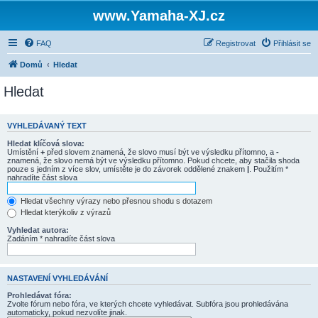
www.Yamaha-XJ.cz
FAQ
Registrovat
Přihlásit se
Domů
Hledat
Hledat
VYHLEDÁVANÝ TEXT
Hledat klíčová slova:
Umístění
+
před slovem znamená, že slovo musí být ve výsledku přítomno, a
-
znamená, že slovo nemá být ve výsledku přítomno. Pokud chcete, aby stačila shoda
pouze s jedním z více slov, umístěte je do závorek oddělené znakem
|
. Použitím *
nahradíte část slova
Hledat všechny výrazy nebo přesnou shodu s dotazem
Hledat kterýkoliv z výrazů
Vyhledat autora:
Zadáním * nahradíte část slova
NASTAVENÍ VYHLEDÁVÁNÍ
Prohledávat fóra:
Zvolte fórum nebo fóra, ve kterých chcete vyhledávat. Subfóra jsou prohledávána
automaticky, pokud nezvolíte jinak.