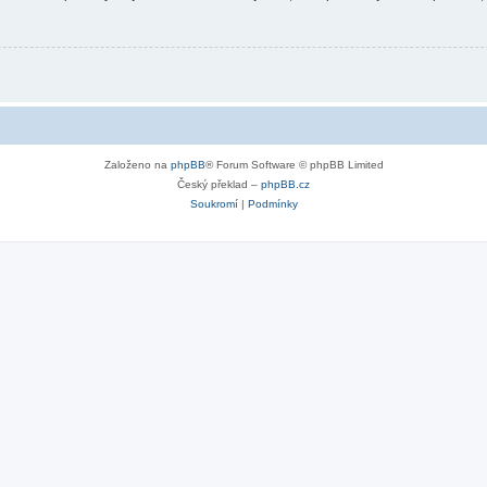
Založeno na
phpBB
® Forum Software © phpBB Limited
Český překlad –
phpBB.cz
Soukromí
|
Podmínky