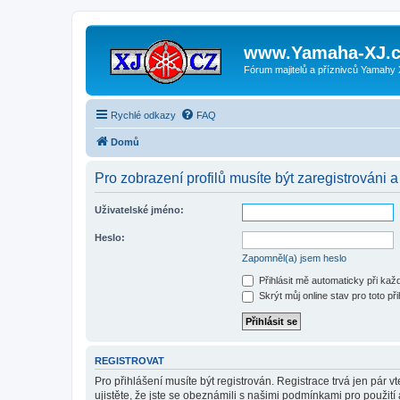
www.Yamaha-XJ.c
Fórum majitelů a příznivců Yamahy
Rychlé odkazy
FAQ
Domů
Pro zobrazení profilů musíte být zaregistrováni a
Uživatelské jméno:
Heslo:
Zapomněl(a) jsem heslo
Přihlásit mě automaticky při ka
Skrýt můj online stav pro toto při
REGISTROVAT
Pro přihlášení musíte být registrován. Registrace trvá jen pár
ujistěte, že jste se obeznámili s našimi podmínkami pro použití a