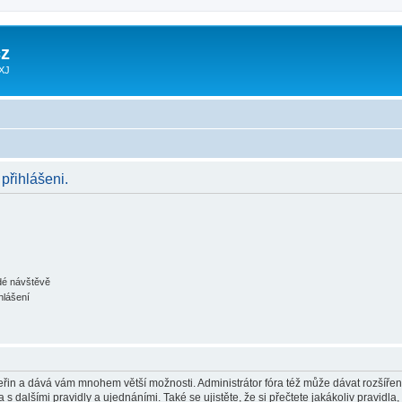
z
 XJ
 přihlášeni.
ždé návštěvě
hlášení
 vteřin a dává vám mnohem větší možnosti. Administrátor fóra též může dávat rozšíře
 s dalšími pravidly a ujednáními. Také se ujistěte, že si přečtete jakákoliv pravidla, 