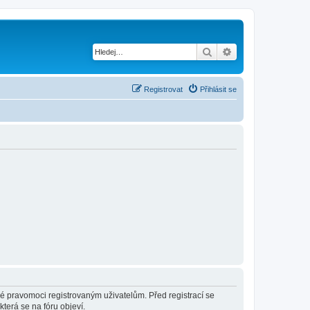
Hledat
Pokročilé hledání
Registrovat
Přihlásit se
né pravomoci registrovaným uživatelům. Před registrací se
která se na fóru objeví.