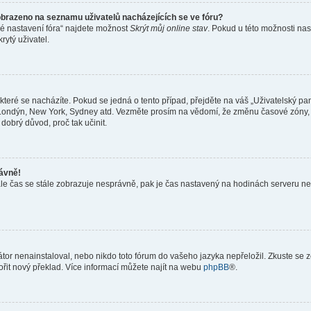
obrazeno na seznamu uživatelů nacházejících se ve fóru?
né nastavení fóra“ najdete možnost
Skrýt můj online stav
. Pokud u této možnosti nas
rytý uživatel.
teré se nacházíte. Pokud se jedná o tento případ, přejděte na váš „Uživatelský pa
a, Londýn, New York, Sydney atd. Vezměte prosím na vědomí, že změnu časové zóny, 
 dobrý důvod, proč tak učinit.
rávně!
ě, ale čas se stále zobrazuje nesprávně, pak je čas nastavený na hodinách serveru 
or nenainstaloval, nebo nikdo toto fórum do vašeho jazyka nepřeložil. Zkuste se ze
ořit nový překlad. Více informací můžete najít na webu
phpBB
®.