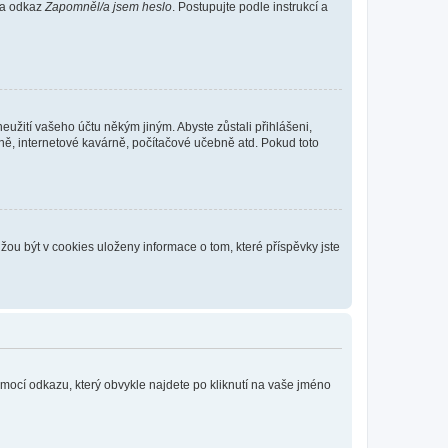
 na odkaz
Zapomněl/a jsem heslo
. Postupujte podle instrukcí a
eužití vašeho účtu někým jiným. Abyste zůstali přihlášeni,
vně, internetové kavárně, počítačové učebně atd. Pokud toto
ou být v cookies uloženy informace o tom, které příspěvky jste
omocí odkazu, který obvykle najdete po kliknutí na vaše jméno