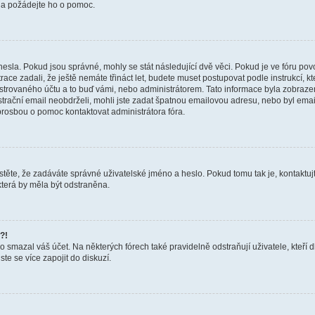
a a požádejte ho o pomoc.
hesla. Pokud jsou správné, mohly se stát následující dvě věci. Pokud je ve fóru 
ace zadali, že ještě nemáte třináct let, budete muset postupovat podle instrukcí, kt
trovaného účtu a to buď vámi, nebo administrátorem. Tato informace byla zobrazena
gistrační email neobdrželi, mohli jste zadat špatnou emailovou adresu, nebo byl em
s prosbou o pomoc kontaktovat administrátora fóra.
těte, že zadáváte správné uživatelské jméno a heslo. Pokud tomu tak je, kontaktujte a
terá by měla být odstraněna.
?!
smazal váš účet. Na některých fórech také pravidelně odstraňují uživatele, kteří d
te se více zapojit do diskuzí.