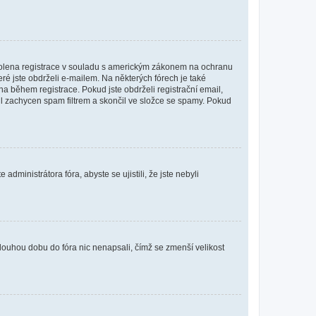
povolena registrace v souladu s americkým zákonem na ochranu
eré jste obdrželi e-mailem. Na některých fórech je také
 během registrace. Pokud jste obdrželi registrační email,
ail zachycen spam filtrem a skončil ve složce se spamy. Pokud
dministrátora fóra, abyste se ujistili, že jste nebyli
louhou dobu do fóra nic nenapsali, čímž se zmenší velikost