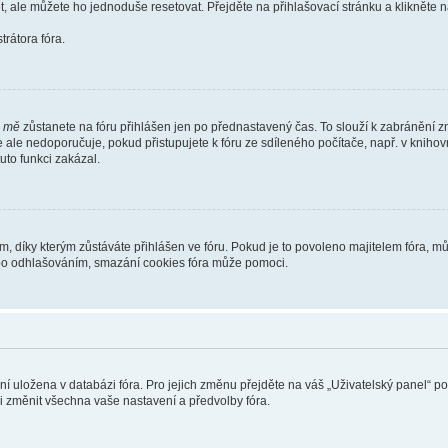
t, ale můžete ho jednoduše resetovat. Přejděte na přihlašovací stránku a klikněte
rátora fóra.
i mě
zůstanete na fóru přihlášen jen po přednastavený čas. To slouží k zabránění zn
se ale nedoporučuje, pokud přistupujete k fóru ze sdíleného počítače, např. v kniho
tuto funkci zakázal.
díky kterým zůstáváte přihlášen ve fóru. Pokud je to povoleno majitelem fóra, můž
nebo odhlašováním, smazání cookies fóra může pomoci.
ení uložena v databázi fóra. Pro jejich změnu přejděte na váš „Uživatelský panel“ p
i změnit všechna vaše nastavení a předvolby fóra.