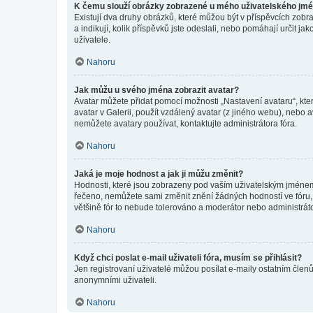
K čemu slouží obrázky zobrazené u mého uživatelského jm
Existují dva druhy obrázků, které můžou být v příspěvcích zobr
a indikují, kolik příspěvků jste odeslali, nebo pomáhají určit 
uživatele.
Nahoru
Jak můžu u svého jména zobrazit avatar?
Avatar můžete přidat pomocí možnosti „Nastavení avataru“, kter
avatar v Galerii, použít vzdálený avatar (z jiného webu), nebo a
nemůžete avatary používat, kontaktujte administrátora fóra.
Nahoru
Jaká je moje hodnost a jak ji můžu změnit?
Hodnosti, které jsou zobrazeny pod vaším uživatelským jménem, i
řečeno, nemůžete sami změnit znění žádných hodností ve fóru, 
většině fór to nebude tolerováno a moderátor nebo administrát
Nahoru
Když chci poslat e-mail uživateli fóra, musím se přihlásit?
Jen registrovaní uživatelé můžou posílat e-maily ostatním členů
anonymními uživateli.
Nahoru