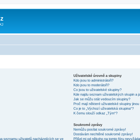
z
 XJ
Uživatelské úrovně a skupiny
Kdo jsou to administrátoři?
Kdo jsou to moderátoři?
Co jsou to uživatelské skupiny?
Kde najdu seznam uživatelských skupin a j
Jak se můžu stát vedoucím skupiny?
Proč mají některé uživatelské skupiny jinou
Co je to „Výchozí uživatelská skupina“?
K čemu slouží odkaz „Tým“?
Soukromé zprávy
Nemůžu posílat soukromé zprávy!
Dostávám nechtěné soukromé zprávy!
na seznamu uživatelů nacházejících se ve
Přišel mi od někoho na tomto fóru nevyžáda