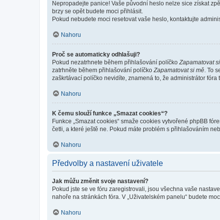
Nepropadejte panice! Vaše původní heslo nelze sice získat zpě
brzy se opět budete moci přihlásit.
Pokud nebudete moci resetovat vaše heslo, kontaktujte administ
Nahoru
Proč se automaticky odhlašuji?
Pokud nezatrhnete během přihlašování políčko
Zapamatovat s
zatrhněte během přihlašování políčko
Zapamatovat si mě
. To 
zaškrtávací políčko nevidíte, znamená to, že administrátor fóra 
Nahoru
K čemu slouží funkce „Smazat cookies“?
Funkce „Smazat cookies“ smaže cookies vytvořené phpBB fórem, 
četli, a které ještě ne. Pokud máte problém s přihlašováním 
Nahoru
Předvolby a nastavení uživatele
Jak můžu změnit svoje nastavení?
Pokud jste se ve fóru zaregistrovali, jsou všechna vaše nastav
nahoře na stránkách fóra. V „Uživatelském panelu“ budete moc
Nahoru