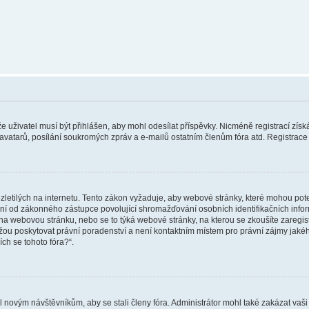
 že uživatel musí být přihlášen, aby mohl odesílat příspěvky. Nicméně registrací zís
 avatarů, posílání soukromých zpráv a e-mailů ostatním členům fóra atd. Registrace 
etilých na internetu. Tento zákon vyžaduje, aby webové stránky, které mohou pot
ní od zákonného zástupce povolující shromažďování osobních identifikačních informac
vat na webovou stránku, nebo se to týká webové stránky, na kterou se zkoušíte zareg
ůžou poskytovat právní poradenství a není kontaktním místem pro právní zájmy ja
ích se tohoto fóra?“.
il novým návštěvníkům, aby se stali členy fóra. Administrátor mohl také zakázat va