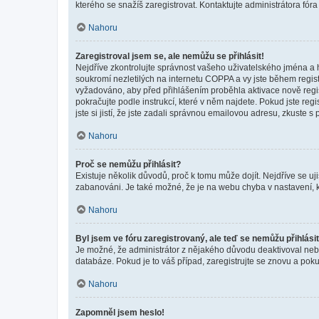
kterého se snažíš zaregistrovat. Kontaktujte administrátora fór
Nahoru
Zaregistroval jsem se, ale nemůžu se přihlásit!
Nejdříve zkontrolujte správnost vašeho uživatelského jména a 
soukromí nezletilých na internetu COPPA a vy jste během registr
vyžadováno, aby před přihlášením proběhla aktivace nově regis
pokračujte podle instrukcí, které v něm najdete. Pokud jste re
jste si jistí, že jste zadali správnou emailovou adresu, zkuste 
Nahoru
Proč se nemůžu přihlásit?
Existuje několik důvodů, proč k tomu může dojít. Nejdříve se ujis
zabanováni. Je také možné, že je na webu chyba v nastavení, k
Nahoru
Byl jsem ve fóru zaregistrovaný, ale teď se nemůžu přihlásit
Je možné, že administrátor z nějakého důvodu deaktivoval nebo 
databáze. Pokud je to váš případ, zaregistrujte se znovu a pokus
Nahoru
Zapomněl jsem heslo!