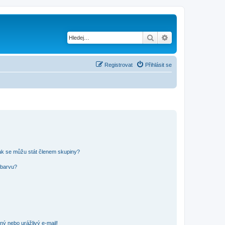
Hledat
Pokročilé hledání
Registrovat
Přihlásit se
ak se můžu stát členem skupiny?
 barvu?
ný nebo urážlivý e-mail!