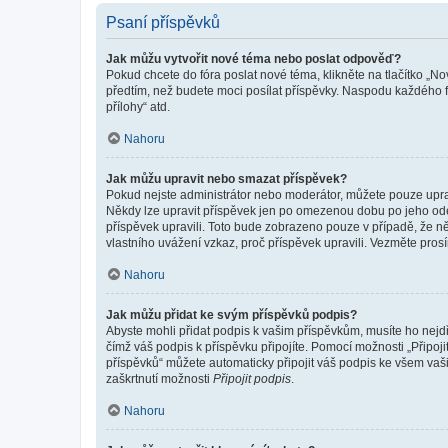
Psaní příspěvků
Jak můžu vytvořit nové téma nebo poslat odpověď?
Pokud chcete do fóra poslat nové téma, klikněte na tlačítko „No
předtím, než budete moci posílat příspěvky. Naspodu každého fó
přílohy“ atd.
Nahoru
Jak můžu upravit nebo smazat příspěvek?
Pokud nejste administrátor nebo moderátor, můžete pouze upravo
Někdy lze upravit příspěvek jen po omezenou dobu po jeho odesl
příspěvek upravili. Toto bude zobrazeno pouze v případě, že n
vlastního uvážení vzkaz, proč příspěvek upravili. Vezměte pr
Nahoru
Jak můžu přidat ke svým příspěvků podpis?
Abyste mohli přidat podpis k vašim příspěvkům, musíte ho nejdří
čímž váš podpis k příspěvku připojíte. Pomocí možnosti „Připo
příspěvků“ můžete automaticky připojit váš podpis ke všem vaš
zaškrtnutí možnosti
Připojit podpis
.
Nahoru