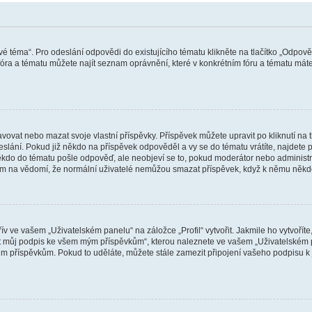
vé téma“. Pro odeslání odpovědi do existujícího tématu klikněte na tlačítko „Odpově
ra a tématu můžete najít seznam oprávnění, které v konkrétním fóru a tématu máte.
vat nebo mazat svoje vlastní příspěvky. Příspěvek můžete upravit po kliknutí na tla
ání. Pokud již někdo na příspěvek odpověděl a vy se do tématu vrátíte, najdete pod
ěkdo do tématu pošle odpověď, ale neobjeví se to, pokud moderátor nebo administr
osím na vědomí, že normální uživatelé nemůžou smazat příspěvek, když k němu něk
v ve vašem „Uživatelském panelu“ na záložce „Profil“ vytvořit. Jakmile ho vytvořít
jit můj podpis ke všem mým příspěvkům“, kterou naleznete ve vašem „Uživatelském p
im příspěvkům. Pokud to uděláte, můžete stále zamezit připojení vašeho podpisu k