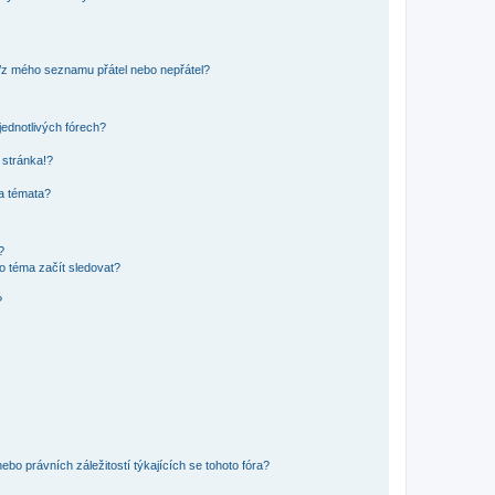
o/z mého seznamu přátel nebo nepřátel?
jednotlivých fórech?
 stránka!?
 a témata?
?
o téma začít sledovat?
?
bo právních záležitostí týkajících se tohoto fóra?