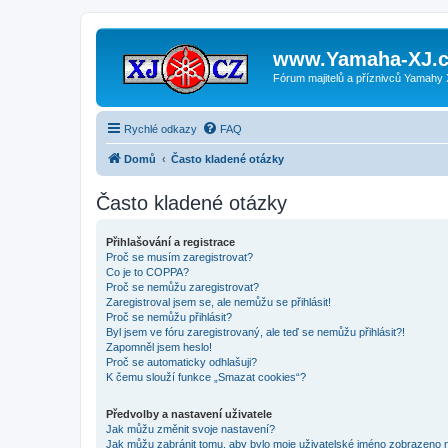
www.Yamaha-XJ.c
Fórum majitelů a příznivců Yamahy
Rychlé odkazy
FAQ
Domů
Často kladené otázky
Často kladené otázky
Přihlašování a registrace
Proč se musím zaregistrovat?
Co je to COPPA?
Proč se nemůžu zaregistrovat?
Zaregistroval jsem se, ale nemůžu se přihlásit!
Proč se nemůžu přihlásit?
Byl jsem ve fóru zaregistrovaný, ale teď se nemůžu přihlásit?!
Zapomněl jsem heslo!
Proč se automaticky odhlašuji?
K čemu slouží funkce „Smazat cookies“?
Předvolby a nastavení uživatele
Jak můžu změnit svoje nastavení?
Jak můžu zabránit tomu, aby bylo moje uživatelské jméno zobrazeno 