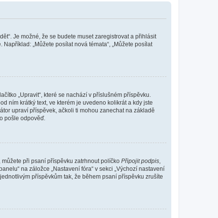
dět“. Je možné, že se budete muset zaregistrovat a přihlásit
 Například: „Můžete posílat nová témata“, „Můžete posílat
čítko „Upravit“, které se nachází v příslušném příspěvku.
 ním krátký text, ve kterém je uvedeno kolikrát a kdy jste
átor upraví příspěvek, ačkoli ti mohou zanechat na základě
do pošle odpověď.
e, můžete při psaní příspěvku zatrhnout políčko
Připojit podpis
,
anelu“ na záložce „Nastavení fóra“ v sekci „Výchozí nastavení
 jednotlivým příspěvkům tak, že během psaní příspěvku zrušíte