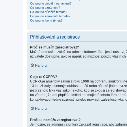
Co jsou to globální oznámení?
Co jsou to oznámení?
Co jsou to důležitá témata?
Co jsou to zamknutá témata?
Co jsou to ikony témat?
Přihlašování a registrace
Proč se musím zaregistrovat?
Možná nemusíte, záleží na administrátorovi fóra, jestli nastaví,
uživatele dostupné, jako je například možnost použití vlastních
Nahoru
Co je to COPPA?
COPPA je americký zákon z roku 1998 na ochranu soukromí nezl
13 let, získaly písemný souhlas rodičů nebo nějaké jiné potvrze
jestli se toto týká vás, jako někoho, kdo se zkouší zaregistro
na vědomí, že ani phpBB Limited ani majitelé tohoto fóra nem
kontaktovat ohledně stížnosti a/nebo právních záležitostí týkajíc
Nahoru
Proč se nemůžu zaregistrovat?
Je možné, že administrátor fóra zakázal registrace, aby zabrán