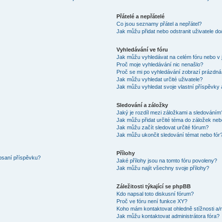
Přátelé a nepřátelé
Co jsou seznamy přátel a nepřátel?
Jak můžu přidat nebo odstranit uživatele d
Vyhledávání ve fóru
Jak můžu vyhledávat na celém fóru nebo v 
Proč moje vyhledávání nic nenašlo?
Proč se mi po vyhledávání zobrazí prázdná
Jak můžu vyhledat určité uživatele?
Jak můžu vyhledat svoje vlastní příspěvky
Sledování a záložky
Jaký je rozdíl mezi záložkami a sledováním
Jak můžu přidat určité téma do záložek neb
Jak můžu začít sledovat určité fórum?
Jak můžu ukončit sledování témat nebo fór
Přílohy
 psaní příspěvku?
Jaké přílohy jsou na tomto fóru povoleny?
Jak můžu najít všechny svoje přílohy?
Záležitosti týkající se phpBB
Kdo napsal toto diskusní fórum?
Proč ve fóru není funkce XY?
Koho mám kontaktovat ohledně stížnosti a/ne
Jak můžu kontaktovat administrátora fóra?