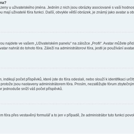
éna?
azeny u uživatelského jména. Jedním z nich jsou obrázky asociované s vaší hodnost
jakou mají uživatelé fóra funkci. Další, obvykle větší obrázek, je známý jako avatar
ou najdete ve vašem „Uživatelském panelu“ na záložce „Profil“. Avatar můžete přida
vatar nahrát do tohoto fóra. Záleží na administrátorovi fóra, jestli je používání ava
ndikují počet příspěvků, které jste do fóra odeslali, nebo slouží k identifikaci urč
protože jsou nastaveny administrátorem fóra. Prosím, nezatěžujte fórum zbytečným 
or jednoduše sníží váš počet příspěvků.
m fóra přes vestavěný formulář a to jen v případě, že administrátor tuto funkci pov