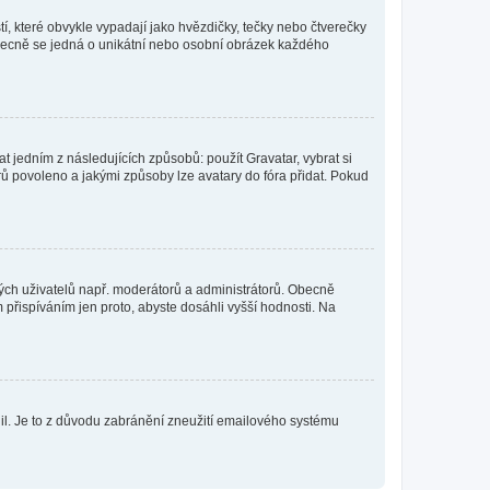
í, které obvykle vypadají jako hvězdičky, tečky nebo čtverečky
 a obecně se jedná o unikátní nebo osobní obrázek každého
t jedním z následujících způsobů: použít Gravatar, vybrat si
tarů povoleno a jakými způsoby lze avatary do fóra přidat. Pokud
itých uživatelů např. moderátorů a administrátorů. Obecně
přispíváním jen proto, abyste dosáhli vyšší hodnosti. Na
olil. Je to z důvodu zabránění zneužití emailového systému