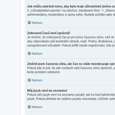
Jak můžu zabránit tomu, aby bylo moje uživatelské jméno z
V „Uživatelském panelu“ na záložce „Nastavení fóra“ -> „Obec
administrátory, moderátory a sama sebe. Budete počítán jako sk
Nahoru
Zobrazení časů není správné!
Je možné, že zobrazený čas je pro jinou časovou zónu, než ve k
aby odpovídala vaší konkrétní oblasti, např. Praha, Bratislav
zaregistrovaní uživatelé. Pokud ještě nejste registrováni, toto je
Nahoru
Změnil jsem časovou zónu, ale čas se stále nezobrazuje sp
Pokud jste si jisti, že jste nastavili vaši časovou zónu správn
tento problém odstranit.
Nahoru
Můj jazyk není na seznamu!
Pokud váš jazyk není na seznamu jazyků, tak ho buď administrát
jazyk. Pokud překlad do vašeho jazyku neexistuje, můžete vytv
Nahoru