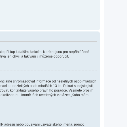
káte přístup k dalším funkcím, které nejsou pro nepřihlášené
trvá jen chvíli a tak vám ji můžeme doporučit.
enciálně shromažďovat informace od nezletilých osob mladších
í od nezletilých osob mladších 13 let. Pokud si nejste jisti,
istrovat, kontaktujte vašeho právního poradce. Vezměte prosím
kéhokoliv druhu, kromě těch uvedených v otázce „Koho mám
ši IP adresu nebo používání uživatelského jména, pomocí