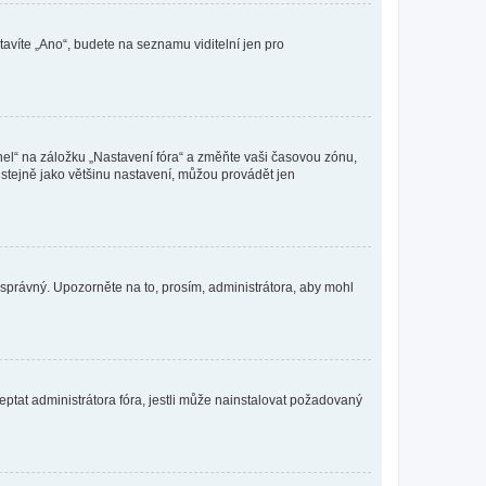
tavíte „Ano“, budete na seznamu viditelní jen pro
nel“ na záložku „Nastavení fóra“ a změňte vaši časovou zónu,
stejně jako většinu nastavení, můžou provádět jen
nesprávný. Upozorněte na to, prosím, administrátora, aby mohl
ptat administrátora fóra, jestli může nainstalovat požadovaný