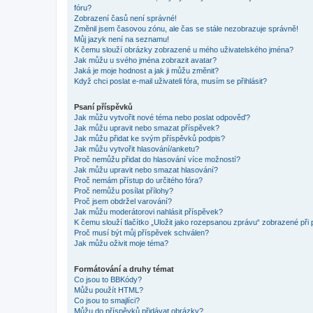
fóru?
Zobrazení časů není správné!
Změnil jsem časovou zónu, ale čas se stále nezobrazuje správně!
Můj jazyk není na seznamu!
K čemu slouží obrázky zobrazené u mého uživatelského jména?
Jak můžu u svého jména zobrazit avatar?
Jaká je moje hodnost a jak ji můžu změnit?
Když chci poslat e-mail uživateli fóra, musím se přihlásit?
Psaní příspěvků
Jak můžu vytvořit nové téma nebo poslat odpověď?
Jak můžu upravit nebo smazat příspěvek?
Jak můžu přidat ke svým příspěvků podpis?
Jak můžu vytvořit hlasování/anketu?
Proč nemůžu přidat do hlasování více možností?
Jak můžu upravit nebo smazat hlasování?
Proč nemám přístup do určitého fóra?
Proč nemůžu posílat přílohy?
Proč jsem obdržel varování?
Jak můžu moderátorovi nahlásit příspěvek?
K čemu slouží tlačítko „Uložit jako rozepsanou zprávu“ zobrazené při
Proč musí být můj příspěvek schválen?
Jak můžu oživit moje téma?
Formátování a druhy témat
Co jsou to BBKódy?
Můžu použít HTML?
Co jsou to smajlíci?
Můžu do příspěvků přidávat obrázky?