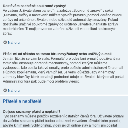
Dostávám nechtěné soukromé zprávy!
Ve vašem „Uživatelském panelu“ na záložce „Soukromé zprávy“ v sekci
„Pravidla, složky a nastavení“ můžete vytvořit pravidlo, pomocí kterého budou
zprávy od určeného uživatele nebo uživatelů automaticky smazány. Pokud
dostáváte urážlivé soukromé zprávy od určitého uživatele, nahlaste zprávy
moderátorům. Ti mají pravomoc zabránit uživateli v odesílání soukromých
zpráv.
Nahoru
Přišel mi od někoho na tomto fóru nevyžádaný nebo urážlivý e-mail!
Je nám líto, že se vám to stalo. Formulář pro odesílání e-mailů používaný na
tomto fóru obsahuje obranné mechanismy, pomocí kterých můžeme
vystopovat, kdo posílá takové emaily, proto pošlete administrátorovi fóra email
s úplnou kopií emailu, který vám přišel. Je velmi důležité, aby v něm byly
zahrnuty hlavičky, které obsahují podrobné údaje o uživateli, který email poslal.
Administrátor fóra pak bude moci problém vyřešit.
Nahoru
Přátelé a nepřátelé
Co jsou seznamy přátel a nepřátel?
Tyto seznamy můžete použít k rozdělení ostatních členů fóra. Uživatelé přidáni
do vašeho seznamu přátel budou zobrazeni ve vašem uživatelském panelu,
abyste k nim měli rychlý přístup, viděli jejich online stav a mohli jim posílat