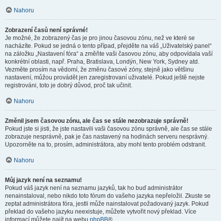
Nahoru
Zobrazení časů není správné!
Je možné, že zobrazený čas je pro jinou časovou zónu, než ve které se
nacházíte. Pokud se jedná o tento případ, přejděte na váš „Uživatelský panel“
na záložku „Nastavení fóra“ a změňte vaši časovou zónu, aby odpovídala vaší
konkrétní oblasti, např. Praha, Bratislava, Londýn, New York, Sydney atd.
Vezměte prosím na vědomí, že změnu časové zóny, stejně jako většinu
nastavení, můžou provádět jen zaregistrovaní uživatelé. Pokud ještě nejste
registrováni, toto je dobrý důvod, proč tak učinit.
Nahoru
Změnil jsem časovou zónu, ale čas se stále nezobrazuje správně!
Pokud jste si jisti, že jste nastavili vaši časovou zónu správně, ale čas se stále
zobrazuje nesprávně, pak je čas nastavený na hodinách serveru nesprávný.
Upozorněte na to, prosím, administrátora, aby mohl tento problém odstranit.
Nahoru
Můj jazyk není na seznamu!
Pokud váš jazyk není na seznamu jazyků, tak ho buď administrátor
nenainstaloval, nebo nikdo toto fórum do vašeho jazyka nepřeložil. Zkuste se
zeptat administrátora fóra, jestli může nainstalovat požadovaný jazyk. Pokud
překlad do vašeho jazyku neexistuje, můžete vytvořit nový překlad. Více
informací můžete najít na webu
phpBB
®.