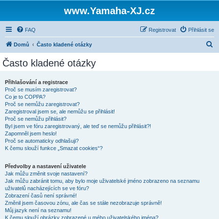
www.Yamaha-XJ.cz
FAQ
Registrovat
Přihlásit se
H
Domů
Často kladené otázky
l
Často kladené otázky
e
d
Přihlašování a registrace
Proč se musím zaregistrovat?
a
Co je to COPPA?
t
Proč se nemůžu zaregistrovat?
Zaregistroval jsem se, ale nemůžu se přihlásit!
Proč se nemůžu přihlásit?
Byl jsem ve fóru zaregistrovaný, ale teď se nemůžu přihlásit?!
Zapomněl jsem heslo!
Proč se automaticky odhlašuji?
K čemu slouží funkce „Smazat cookies“?
Předvolby a nastavení uživatele
Jak můžu změnit svoje nastavení?
Jak můžu zabránit tomu, aby bylo moje uživatelské jméno zobrazeno na seznamu
uživatelů nacházejících se ve fóru?
Zobrazení časů není správné!
Změnil jsem časovou zónu, ale čas se stále nezobrazuje správně!
Můj jazyk není na seznamu!
K čemu slouží obrázky zobrazené u mého uživatelského jména?