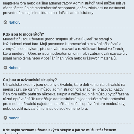
majitelem fóra nebo dalšími administrátory. Administrátoři také můžou mít ve
všech fórech úplné moderátorské schopnosti, opět v závislosti na nastavení
provedeném majitelem fóra nebo dalšími administrátory.
Nahoru
Kdo jsou to moderátoři?
Moderátoři jsou uživatelé (nebo skupiny uživatelů), kteří se starají o
každodenní chod fóra. Mají pravomoc k upravování a mazání příspěvků a
zamykání, odemykání, přesunování, mazání a rozdělování témat ve fórech,
která moderují. Obecně jsou moderátoři přítomni, aby zabraňovali uživatelů v
psaní mimo téma nebo v posílání hanlivých nebo urážlivých materiálů.
Nahoru
Co jsou to uživatelské skupiny?
Uživatelské skupiny jsou skupiny uživatelů, které dělí komunitu uživatelů na
menší části, se kterými můžou administrátoři fóra snadněji pracovat. Každý
člen fóra může patřit do několika skupin a každé skupině můžou být přiřazena
různá oprávnění. To umožňuje administrátorům jednoduše měnit oprávnění
pro mnoho uživatelů najednou, například změnit oprávnění pro moderátory,
nebo povolit uživatelům přístup do soukromého fóra.
Nahoru
Kde najdu seznam uživatelských skupin a jak se můžu stát členem