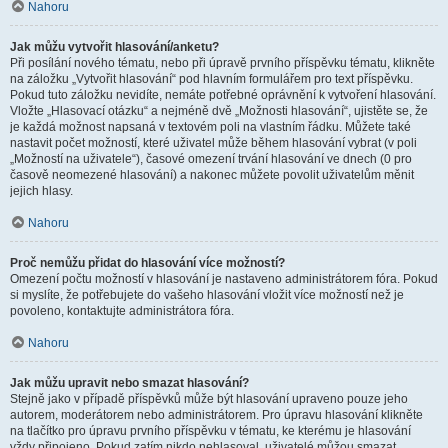
Nahoru
Jak můžu vytvořit hlasování/anketu?
Při posílání nového tématu, nebo při úpravě prvního příspěvku tématu, klikněte
na záložku „Vytvořit hlasování“ pod hlavním formulářem pro text příspěvku.
Pokud tuto záložku nevidíte, nemáte potřebné oprávnění k vytvoření hlasování.
Vložte „Hlasovací otázku“ a nejméně dvě „Možnosti hlasování“, ujistěte se, že
je každá možnost napsaná v textovém poli na vlastním řádku. Můžete také
nastavit počet možností, které uživatel může během hlasování vybrat (v poli
„Možností na uživatele“), časové omezení trvání hlasování ve dnech (0 pro
časově neomezené hlasování) a nakonec můžete povolit uživatelům měnit
jejich hlasy.
Nahoru
Proč nemůžu přidat do hlasování více možností?
Omezení počtu možností v hlasování je nastaveno administrátorem fóra. Pokud
si myslíte, že potřebujete do vašeho hlasování vložit více možností než je
povoleno, kontaktujte administrátora fóra.
Nahoru
Jak můžu upravit nebo smazat hlasování?
Stejně jako v případě příspěvků může být hlasování upraveno pouze jeho
autorem, moderátorem nebo administrátorem. Pro úpravu hlasování klikněte
na tlačítko pro úpravu prvního příspěvku v tématu, ke kterému je hlasování
vždy připojeno. Pokud zatím nikdo nehlasoval, uživatelé můžou smazat