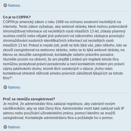
Nahoru
Co je to COPPA?
COPPA je americký zákon z roku 1998 na ochranu soukromí nezletilých na
internetu. Tento zákon vyžaduje, aby webové stránky, které mohou potenciálně
shromažďovat informace od nezletilých osob mladších 13 let, získaly písemný
souhlas rodičů nebo nějaké jiné potvrzení od zákonného zástupce povolující
shromažďování osobních identifikačních informací od nezletilých osob
mladších 13 let. Pokud si nejste jisti, jestli se toto týká vás, jako někoho, kdo se
zkouší zaregistrovat na webovou stránku, nebo se to týká webové stránky, na
kterou se zkoušíte zaregistrovat, kontaktujte vašeho právního poradce.
Vezměte prosím na vědomí, že ani phpBB Limited ani majitelé tohoto fóra
nemůžou poskytovat právní poradenství a není kontaktním místem pro právní
zájmy jakéhokoliv druhu, kromě těch uvedených v otázce „Koho mám
kontaktovat ohledně stížnosti a/nebo právních záležitostí týkajících se tohoto
fóra?“.
Nahoru
Proč se nemůžu zaregistrovat?
Je možné, že administrátor fóra zakázal registrace, aby zabránil novým
návštěvníkům, aby se stali členy fóra. Administrátor mohl také zakázat vaši IP
adresu nebo používání uživatelského jména, pomocí kterého se snažíš
zaregistrovat. Kontaktujte administrátora fóra a požádejte ho o pomoc.
Nahoru