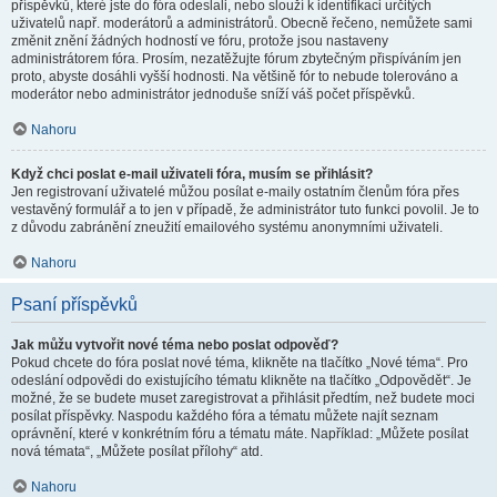
příspěvků, které jste do fóra odeslali, nebo slouží k identifikaci určitých
uživatelů např. moderátorů a administrátorů. Obecně řečeno, nemůžete sami
změnit znění žádných hodností ve fóru, protože jsou nastaveny
administrátorem fóra. Prosím, nezatěžujte fórum zbytečným přispíváním jen
proto, abyste dosáhli vyšší hodnosti. Na většině fór to nebude tolerováno a
moderátor nebo administrátor jednoduše sníží váš počet příspěvků.
Nahoru
Když chci poslat e-mail uživateli fóra, musím se přihlásit?
Jen registrovaní uživatelé můžou posílat e-maily ostatním členům fóra přes
vestavěný formulář a to jen v případě, že administrátor tuto funkci povolil. Je to
z důvodu zabránění zneužití emailového systému anonymními uživateli.
Nahoru
Psaní příspěvků
Jak můžu vytvořit nové téma nebo poslat odpověď?
Pokud chcete do fóra poslat nové téma, klikněte na tlačítko „Nové téma“. Pro
odeslání odpovědi do existujícího tématu klikněte na tlačítko „Odpovědět“. Je
možné, že se budete muset zaregistrovat a přihlásit předtím, než budete moci
posílat příspěvky. Naspodu každého fóra a tématu můžete najít seznam
oprávnění, které v konkrétním fóru a tématu máte. Například: „Můžete posílat
nová témata“, „Můžete posílat přílohy“ atd.
Nahoru