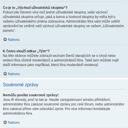
Co je to „Výchozí uživatelská skupina“?
Pokud jste členem více než jedné uživatelské skupiny, vaše výchozí
uživatelská skupina určuje, jaká a barva a hodnost skupiny by měla být u
vašeho uživatelského jména zobrazena. Administrátor fóra vám může udělit
oprávnění ke změně vaší výchozí uživatelské skupiny ve vašem „Uživatelském
panelu“.
Nahoru
K čemu slouží odkaz „Tým“?
Na této stránce můžete zobrazit seznam členů starajících se o chod nebo
vedení fóra včetně moderátorů a administrátorů fóra. Také tam můžete najít
další informace jako například, která fóra moderátoři moderují.
Nahoru
Soukromé zprávy
Nemůžu posílat soukromé zprávy!
Jsou tři důvody, proč to tak je. Nejste zaregistrovaní a/nebo přihlášení,
administrátor fóra zakázal soukromé zprávy pro celé fórum, nebo administrátor
fóra zakázal přímo vám odesílání zpráv. Pro více informací kontaktujte
administrátora fóra.
Nahoru