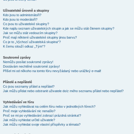
Uživatelské úrovně a skupiny
Kdo jsou to administrátoři?
Kdo jsou to moderátoři?
Co jsou to uživatelské skupiny?
Kde najdu seznam uživatelských skupin a jak se můžu stát členem skupiny?
Jak se můžu stát vedoucím skupiny?
Proč mají některé uživatelské skupiny jinou barvu?
Co je to „Výchozí uživatelská skupina“?
K čemu slouží odkaz „Tým“?
Soukromé zprávy
Nemůžu posílat soukromé zprávy!
Dostávám nechtěné soukromé zprávy!
Přišel mi od někoho na tomto fóru nevyžádaný nebo urážlivý e-mail!
Přátelé a nepřátelé
Co jsou seznamy přátel a nepřátel?
Jak můžu přidat nebo odstranit uživatele do/z mého seznamu přátel nebo nepřátel?
Vyhledávání ve fóru
Jak můžu vyhledávat na celém fóru nebo v jednotlivých fórech?
Proč moje vyhledávání nic nenašlo?
Proč se mi po vyhledávání zobrazí prázdná stránka!?
Jak můžu vyhledat určité uživatele?
Jak můžu vyhledat svoje vlastní příspěvky a témata?