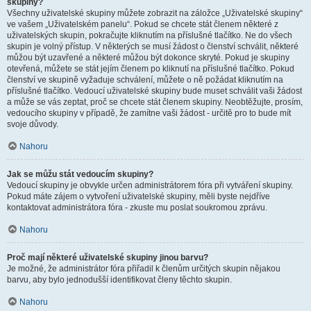
skupiny?
Všechny uživatelské skupiny můžete zobrazit na záložce „Uživatelské skupiny“
ve vašem „Uživatelském panelu“. Pokud se chcete stát členem některé z
uživatelských skupin, pokračujte kliknutím na příslušné tlačítko. Ne do všech
skupin je volný přístup. V některých se musí žádost o členství schválit, některé
můžou být uzavřené a některé můžou být dokonce skryté. Pokud je skupiny
otevřená, můžete se stát jejím členem po kliknutí na příslušné tlačítko. Pokud
členství ve skupině vyžaduje schválení, můžete o ně požádat kliknutím na
příslušné tlačítko. Vedoucí uživatelské skupiny bude muset schválit vaši žádost
a může se vás zeptat, proč se chcete stát členem skupiny. Neobtěžujte, prosím,
vedoucího skupiny v případě, že zamítne vaši žádost - určitě pro to bude mít
svoje důvody.
Nahoru
Jak se můžu stát vedoucím skupiny?
Vedoucí skupiny je obvykle určen administrátorem fóra při vytváření skupiny.
Pokud máte zájem o vytvoření uživatelské skupiny, měli byste nejdříve
kontaktovat administrátora fóra - zkuste mu poslat soukromou zprávu.
Nahoru
Proč mají některé uživatelské skupiny jinou barvu?
Je možné, že administrátor fóra přiřadil k členům určitých skupin nějakou
barvu, aby bylo jednodušší identifikovat členy těchto skupin.
Nahoru