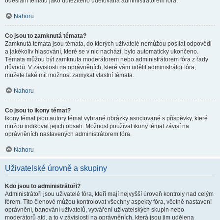
odeslání tématu jako důležitého udělována administrátorem fóra.
Nahoru
Co jsou to zamknutá témata?
Zamknutá témata jsou témata, do kterých uživatelé nemůžou posílat odpovědi
a jakékoliv hlasování, které se v nic nachází, bylo automaticky ukončeno.
Témata můžou být zamknuta moderátorem nebo administrátorem fóra z řady
důvodů. V závislosti na oprávněních, které vám udělil administrátor fóra,
můžete také mít možnost zamykat vlastní témata.
Nahoru
Co jsou to ikony témat?
Ikony témat jsou autory témat vybrané obrázky asociované s příspěvky, které
můžou indikovat jejich obsah. Možnost používat ikony témat závisí na
oprávněních nastavených administrátorem fóra.
Nahoru
Uživatelské úrovně a skupiny
Kdo jsou to administrátoři?
Administrátoři jsou uživatelé fóra, kteří mají nejvyšší úroveň kontroly nad celým
fórem. Tito členové můžou kontrolovat všechny aspekty fóra, včetně nastavení
oprávnění, banování uživatelů, vytváření uživatelských skupin nebo
moderátorů atd. a to v závislosti na oprávněních, která jsou jim udělena