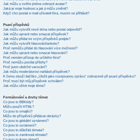
Jak můžu u svého jména zobrazit avatar?
Jaká je moje hodnost a jak ji můžu změnit?
Když chci poslat e-mail uživateli fóra, musím se přihlásit?
Psaní příspěvků
Jak můžu vytvořit nové téma nebo poslat odpověď?
Jak můžu upravit nebo smazat příspěvek?
Jak můžu přidat ke svým příspěvků podpis?
Jak můžu vytvořit hlasování/anketu?
Proč nemůžu přidat do hlasování více možností?
Jak můžu upravit nebo smazat hlasování?
Proč nemám přístup do určitého fóra?
Proč nemůžu posílat přílohy?
Proč jsem obdržel varování?
Jak můžu moderátorovi nahlásit příspěvek?
K čemu slouží tlačítko „Uložit jako rozepsanou zprávu“ zobrazené při psaní příspěvku?
Proč musí být můj příspěvek schválen?
Jak můžu oživit moje téma?
Formátování a druhy témat
Co jsou to BBKódy?
Můžu použít HTML?
Co jsou to smajlíci?
Můžu do příspěvků přidávat obrázky?
Co jsou to globální oznámení?
Co jsou to oznámení?
Co jsou to důležitá témata?
Co jsou to zamknutá témata?
Co jsou to ikony témat?