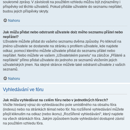
soukromé zprávy. V závislosti na použitém vzhledu můžou být zvýrazněny i
příspěvky od těchto uživatelů. Pokud přidáte uživatele do seznamu nepřátel,
budou jejich příspěvky skryty.
Nahoru
Jak můžu přidat nebo odstranit uživatele do/z mého seznamu přátel nebo
nepřátel?
Uživatele můžete přidat do vašeho seznamu dvěma způsoby. Po kliknutí na
jméno uživatele se dostanete na stránku s profilem uživatele, kde najdete
odkaz, pomocí kterého můžete uživatele přidat do seznamu přátel nebo
nepřátel. Nebo můžete ve vašem „Uživatelském panelu“ na záložce „Přátelé a
nepřátelé“ přímo přidat uživatele do jednoho ze seznamů vložením jejich
uživatelských jmen. Na stejné stránce můžete také odstranit uživatele z vašich
seznamů.
Nahoru
Vyhledávání ve fóru
Jak můžu vyhledávat na celém fóru nebo v jednotlivých fórech?
Vložte hledaný výraz do vyhledávacího pole umístěného na obsahu fóra
(indexu) nebo na stránkách témat nebo fór. Na rozšířené vyhledávání můžete
přejít kliknutím na odkaz (nebo ikonu) „Rozšířené vyhledávání“, který najdete
na všech stránkách fóra. Jakým způsobem bude vyhledávání dostupné závisí
na použitém vzhledu fóra.