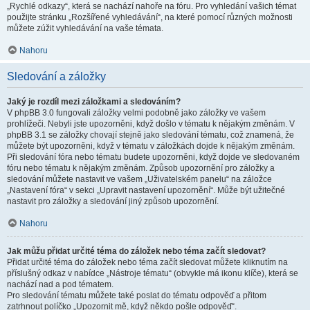
„Rychlé odkazy“, která se nachází nahoře na fóru. Pro vyhledání vašich témat
použijte stránku „Rozšířené vyhledávání“, na které pomocí různých možnosti
můžete zúžit vyhledávání na vaše témata.
Nahoru
Sledování a záložky
Jaký je rozdíl mezi záložkami a sledováním?
V phpBB 3.0 fungovali záložky velmi podobně jako záložky ve vašem
prohlížeči. Nebyli jste upozorněni, když došlo v tématu k nějakým změnám. V
phpBB 3.1 se záložky chovají stejně jako sledování tématu, což znamená, že
můžete být upozorněni, když v tématu v záložkách dojde k nějakým změnám.
Při sledování fóra nebo tématu budete upozorněni, když dojde ve sledovaném
fóru nebo tématu k nějakým změnám. Způsob upozornění pro záložky a
sledování můžete nastavit ve vašem „Uživatelském panelu“ na záložce
„Nastavení fóra“ v sekci „Upravit nastavení upozornění“. Může být užitečné
nastavit pro záložky a sledování jiný způsob upozornění.
Nahoru
Jak můžu přidat určité téma do záložek nebo téma začít sledovat?
Přidat určité téma do záložek nebo téma začít sledovat můžete kliknutím na
příslušný odkaz v nabídce „Nástroje tématu“ (obvykle má ikonu klíče), která se
nachází nad a pod tématem.
Pro sledování tématu můžete také poslat do tématu odpověď a přitom
zatrhnout políčko „Upozornit mě, když někdo pošle odpověď“.