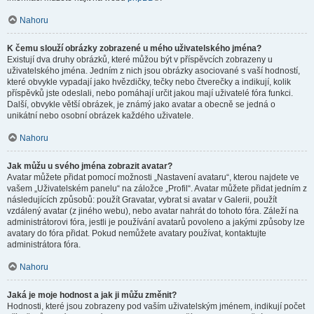
Nahoru
K čemu slouží obrázky zobrazené u mého uživatelského jména?
Existují dva druhy obrázků, které můžou být v příspěvcích zobrazeny u
uživatelského jména. Jedním z nich jsou obrázky asociované s vaší hodností,
které obvykle vypadají jako hvězdičky, tečky nebo čtverečky a indikují, kolik
příspěvků jste odeslali, nebo pomáhají určit jakou mají uživatelé fóra funkci.
Další, obvykle větší obrázek, je známý jako avatar a obecně se jedná o
unikátní nebo osobní obrázek každého uživatele.
Nahoru
Jak můžu u svého jména zobrazit avatar?
Avatar můžete přidat pomocí možnosti „Nastavení avataru“, kterou najdete ve
vašem „Uživatelském panelu“ na záložce „Profil“. Avatar můžete přidat jedním z
následujících způsobů: použít Gravatar, vybrat si avatar v Galerii, použít
vzdálený avatar (z jiného webu), nebo avatar nahrát do tohoto fóra. Záleží na
administrátorovi fóra, jestli je používání avatarů povoleno a jakými způsoby lze
avatary do fóra přidat. Pokud nemůžete avatary používat, kontaktujte
administrátora fóra.
Nahoru
Jaká je moje hodnost a jak ji můžu změnit?
Hodnosti, které jsou zobrazeny pod vaším uživatelským jménem, indikují počet