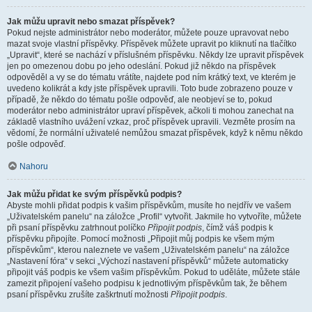
Jak můžu upravit nebo smazat příspěvek?
Pokud nejste administrátor nebo moderátor, můžete pouze upravovat nebo
mazat svoje vlastní příspěvky. Příspěvek můžete upravit po kliknutí na tlačítko
„Upravit“, které se nachází v příslušném příspěvku. Někdy lze upravit příspěvek
jen po omezenou dobu po jeho odeslání. Pokud již někdo na příspěvek
odpověděl a vy se do tématu vrátíte, najdete pod ním krátký text, ve kterém je
uvedeno kolikrát a kdy jste příspěvek upravili. Toto bude zobrazeno pouze v
případě, že někdo do tématu pošle odpověď, ale neobjeví se to, pokud
moderátor nebo administrátor upraví příspěvek, ačkoli ti mohou zanechat na
základě vlastního uvážení vzkaz, proč příspěvek upravili. Vezměte prosím na
vědomí, že normální uživatelé nemůžou smazat příspěvek, když k němu někdo
pošle odpověď.
Nahoru
Jak můžu přidat ke svým příspěvků podpis?
Abyste mohli přidat podpis k vašim příspěvkům, musíte ho nejdřív ve vašem
„Uživatelském panelu“ na záložce „Profil“ vytvořit. Jakmile ho vytvoříte, můžete
při psaní příspěvku zatrhnout políčko
Připojit podpis
, čímž váš podpis k
příspěvku připojíte. Pomocí možnosti „Připojit můj podpis ke všem mým
příspěvkům“, kterou naleznete ve vašem „Uživatelském panelu“ na záložce
„Nastavení fóra“ v sekci „Výchozí nastavení příspěvků“ můžete automaticky
připojit váš podpis ke všem vašim příspěvkům. Pokud to uděláte, můžete stále
zamezit připojení vašeho podpisu k jednotlivým příspěvkům tak, že během
psaní příspěvku zrušíte zaškrtnutí možnosti
Připojit podpis
.