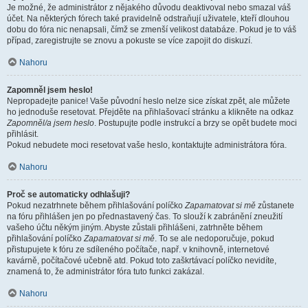
Je možné, že administrátor z nějakého důvodu deaktivoval nebo smazal váš
účet. Na některých fórech také pravidelně odstraňují uživatele, kteří dlouhou
dobu do fóra nic nenapsali, čímž se zmenší velikost databáze. Pokud je to váš
případ, zaregistrujte se znovu a pokuste se více zapojit do diskuzí.
Nahoru
Zapomněl jsem heslo!
Nepropadejte panice! Vaše původní heslo nelze sice získat zpět, ale můžete
ho jednoduše resetovat. Přejděte na přihlašovací stránku a klikněte na odkaz
Zapomněl/a jsem heslo
. Postupujte podle instrukcí a brzy se opět budete moci
přihlásit.
Pokud nebudete moci resetovat vaše heslo, kontaktujte administrátora fóra.
Nahoru
Proč se automaticky odhlašuji?
Pokud nezatrhnete během přihlašování políčko
Zapamatovat si mě
zůstanete
na fóru přihlášen jen po přednastavený čas. To slouží k zabránění zneužití
vašeho účtu někým jiným. Abyste zůstali přihlášeni, zatrhněte během
přihlašování políčko
Zapamatovat si mě
. To se ale nedoporučuje, pokud
přistupujete k fóru ze sdíleného počítače, např. v knihovně, internetové
kavárně, počítačové učebně atd. Pokud toto zaškrtávací políčko nevidíte,
znamená to, že administrátor fóra tuto funkci zakázal.
Nahoru