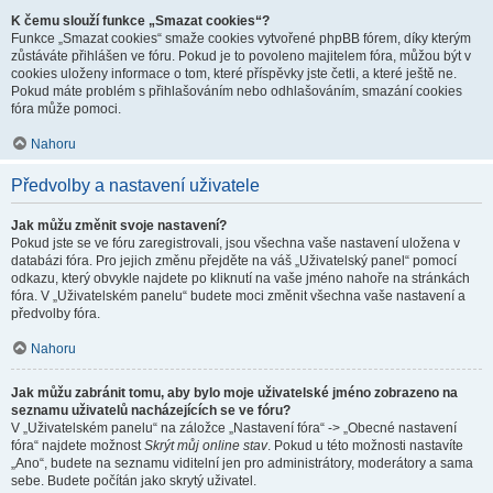
K čemu slouží funkce „Smazat cookies“?
Funkce „Smazat cookies“ smaže cookies vytvořené phpBB fórem, díky kterým
zůstáváte přihlášen ve fóru. Pokud je to povoleno majitelem fóra, můžou být v
cookies uloženy informace o tom, které příspěvky jste četli, a které ještě ne.
Pokud máte problém s přihlašováním nebo odhlašováním, smazání cookies
fóra může pomoci.
Nahoru
Předvolby a nastavení uživatele
Jak můžu změnit svoje nastavení?
Pokud jste se ve fóru zaregistrovali, jsou všechna vaše nastavení uložena v
databázi fóra. Pro jejich změnu přejděte na váš „Uživatelský panel“ pomocí
odkazu, který obvykle najdete po kliknutí na vaše jméno nahoře na stránkách
fóra. V „Uživatelském panelu“ budete moci změnit všechna vaše nastavení a
předvolby fóra.
Nahoru
Jak můžu zabránit tomu, aby bylo moje uživatelské jméno zobrazeno na
seznamu uživatelů nacházejících se ve fóru?
V „Uživatelském panelu“ na záložce „Nastavení fóra“ -> „Obecné nastavení
fóra“ najdete možnost
Skrýt můj online stav
. Pokud u této možnosti nastavíte
„Ano“, budete na seznamu viditelní jen pro administrátory, moderátory a sama
sebe. Budete počítán jako skrytý uživatel.