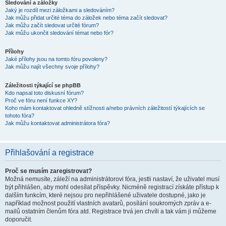
Sledování a záložky
Jaký je rozdíl mezi záložkami a sledováním?
Jak můžu přidat určité téma do záložek nebo téma začít sledovat?
Jak můžu začít sledovat určité fórum?
Jak můžu ukončit sledování témat nebo fór?
Přílohy
Jaké přílohy jsou na tomto fóru povoleny?
Jak můžu najít všechny svoje přílohy?
Záležitosti týkající se phpBB
Kdo napsal toto diskusní fórum?
Proč ve fóru není funkce XY?
Koho mám kontaktovat ohledně stížnosti a/nebo právních záležitostí týkajících se
tohoto fóra?
Jak můžu kontaktovat administrátora fóra?
Přihlašování a registrace
Proč se musím zaregistrovat?
Možná nemusíte, záleží na administrátorovi fóra, jestli nastaví, že uživatel musí
být přihlášen, aby mohl odesílat příspěvky. Nicméně registrací získáte přístup k
dalším funkcím, které nejsou pro nepřihlášené uživatele dostupné, jako je
například možnost použití vlastních avatarů, posílání soukromých zpráv a e-
mailů ostatním členům fóra atd. Registrace trvá jen chvíli a tak vám ji můžeme
doporučit.