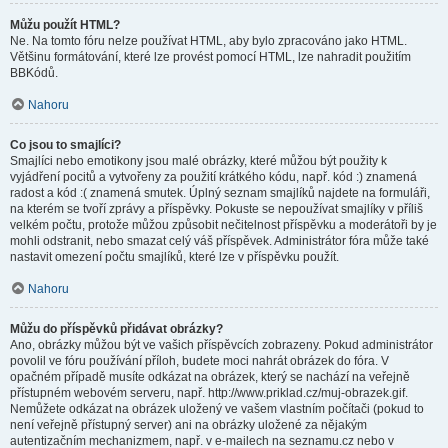
Můžu použít HTML?
Ne. Na tomto fóru nelze používat HTML, aby bylo zpracováno jako HTML.
Většinu formátování, které lze provést pomocí HTML, lze nahradit použitím
BBKódů.
Nahoru
Co jsou to smajlíci?
Smajlíci nebo emotikony jsou malé obrázky, které můžou být použity k
vyjádření pocitů a vytvořeny za použití krátkého kódu, např. kód :) znamená
radost a kód :( znamená smutek. Úplný seznam smajlíků najdete na formuláři,
na kterém se tvoří zprávy a příspěvky. Pokuste se nepoužívat smajlíky v příliš
velkém počtu, protože můžou způsobit nečitelnost příspěvku a moderátoři by je
mohli odstranit, nebo smazat celý váš příspěvek. Administrátor fóra může také
nastavit omezení počtu smajlíků, které lze v příspěvku použít.
Nahoru
Můžu do příspěvků přidávat obrázky?
Ano, obrázky můžou být ve vašich příspěvcích zobrazeny. Pokud administrátor
povolil ve fóru používání příloh, budete moci nahrát obrázek do fóra. V
opačném případě musíte odkázat na obrázek, který se nachází na veřejně
přístupném webovém serveru, např. http://www.priklad.cz/muj-obrazek.gif.
Nemůžete odkázat na obrázek uložený ve vašem vlastním počítači (pokud to
není veřejně přístupný server) ani na obrázky uložené za nějakým
autentizačním mechanizmem, např. v e-mailech na seznamu.cz nebo v