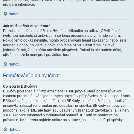
pro další informace.
Nahoru
Jak můžu oživit moje téma?
Při zobrazení tématu můžete oživit téma kliknutím na odkaz „Oživit téma“
(většinou naspodu stránky), čímž se téma přesune na první místo ve fóru.
Pokud tento odkaz nevidíte, mohlo být oživování témat zakázáno, nebo ještě
neuběhla doba, po které je povoleno téma oživit. Oživit téma jde také
jednoduše tak, že do něho odešlete příspěvek. Pokud to ale budete dělat,
ujistěte se, že to není proti pravidlům fóra.
Nahoru
Formátování a druhy témat
Co jsou to BBKódy?
BBKódy jsou speciální implementace HTML jazyka, které poskytují velkou
kontrolu pro formátování jednotlivých objektů v příspěvcích. Možnost používání
BBKódů uděluje administrátor fóra, ale BBKódy je také možné pro jednotlivé
příspěvky zakázat ve formuláři pro odesílání příspěvků. BBKódy se používají
podobně jako HTML, ale tagy jsou uzavřeny v hranatých závorkách [ a ] a ne v
< a >. Pro více informací o formátování pomocí BBKódů se podívejte na
průvodce, ke kterému najdete odkaz na stránce, na které se píší příspěvky.
Nahoru