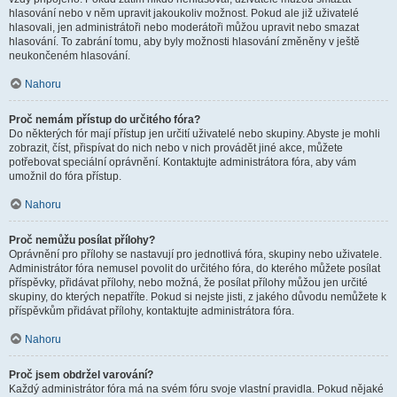
hlasování nebo v něm upravit jakoukoliv možnost. Pokud ale již uživatelé
hlasovali, jen administrátoři nebo moderátoři můžou upravit nebo smazat
hlasování. To zabrání tomu, aby byly možnosti hlasování změněny v ještě
neukončeném hlasování.
Nahoru
Proč nemám přístup do určitého fóra?
Do některých fór mají přístup jen určití uživatelé nebo skupiny. Abyste je mohli
zobrazit, číst, přispívat do nich nebo v nich provádět jiné akce, můžete
potřebovat speciální oprávnění. Kontaktujte administrátora fóra, aby vám
umožnil do fóra přístup.
Nahoru
Proč nemůžu posílat přílohy?
Oprávnění pro přílohy se nastavují pro jednotlivá fóra, skupiny nebo uživatele.
Administrátor fóra nemusel povolit do určitého fóra, do kterého můžete posílat
příspěvky, přidávat přílohy, nebo možná, že posílat přílohy můžou jen určité
skupiny, do kterých nepatříte. Pokud si nejste jisti, z jakého důvodu nemůžete k
příspěvkům přidávat přílohy, kontaktujte administrátora fóra.
Nahoru
Proč jsem obdržel varování?
Každý administrátor fóra má na svém fóru svoje vlastní pravidla. Pokud nějaké