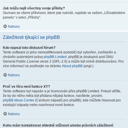
Jak můžu najít všechny svoje přílohy?
Seznam se všemi přílohami, které jste nahráli, najdete ve vašem „Uživatelském
panelu“ v sekci „Přílohy“.
Nahoru
Záležitosti týkající se phpBB
Kdo napsal toto diskusní fórum?
Tento software (v jeho nemodifikované podobě) byl vytvořen, zveřejněn a
chráněn autorskými právy
phpBB Limited
. phpBB je dostupné pod GNU
General Public License verze 2 (GPL-2.0) a může být volně distribuováno. Pro
více informací se podívejte na stránku
About phpBB
(angl.).
Nahoru
Proč ve fóru není funkce XY?
Tento software byl napsán a je licencován přes phpBB Limited. Pokud věříte,
že by do něho měla být přidána nějaká funkce, navštivte, prosím,
phpBB Ideas Centre
(Centrum nápadů pro phpBB), kde můžete hlasovat pro
existující nápady nebo navrhnout nové funkce.
Nahoru
Koho mám kontaktovat ohledně stížnosti a/nebo právních záležitostí