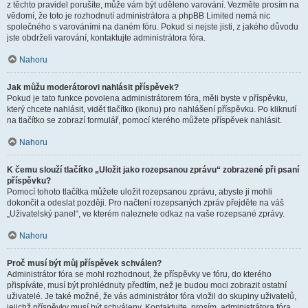
z těchto pravidel porušíte, může vám být uděleno varování. Vezměte prosím na
vědomí, že toto je rozhodnutí administrátora a phpBB Limited nemá nic
společného s varováními na daném fóru. Pokud si nejste jisti, z jakého důvodu
jste obdrželi varování, kontaktujte administrátora fóra.
Nahoru
Jak můžu moderátorovi nahlásit příspěvek?
Pokud je tato funkce povolena administrátorem fóra, měli byste v příspěvku,
který chcete nahlásit, vidět tlačítko (ikonu) pro nahlášení příspěvku. Po kliknutí
na tlačítko se zobrazí formulář, pomocí kterého můžete příspěvek nahlásit.
Nahoru
K čemu slouží tlačítko „Uložit jako rozepsanou zprávu“ zobrazené při psaní
příspěvku?
Pomocí tohoto tlačítka můžete uložit rozepsanou zprávu, abyste ji mohli
dokončit a odeslat později. Pro načtení rozepsaných zpráv přejděte na váš
„Uživatelský panel“, ve kterém naleznete odkaz na vaše rozepsané zprávy.
Nahoru
Proč musí být můj příspěvek schválen?
Administrátor fóra se mohl rozhodnout, že příspěvky ve fóru, do kterého
přispíváte, musí být prohlédnuty předtím, než je budou moci zobrazit ostatní
uživatelé. Je také možné, že vás administrátor fóra vložil do skupiny uživatelů,
jejichž příspěvky musí být schváleny. Kontaktujte, prosím, administrátora fóra