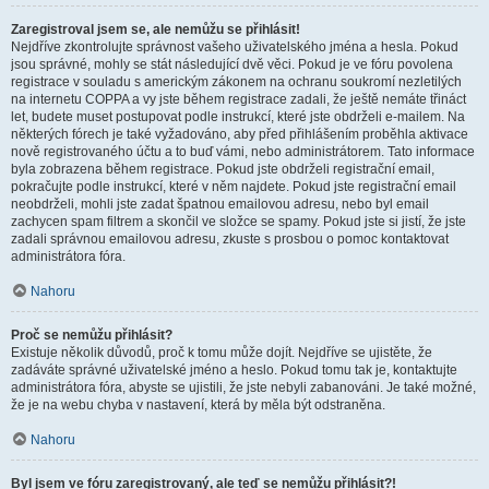
Zaregistroval jsem se, ale nemůžu se přihlásit!
Nejdříve zkontrolujte správnost vašeho uživatelského jména a hesla. Pokud
jsou správné, mohly se stát následující dvě věci. Pokud je ve fóru povolena
registrace v souladu s americkým zákonem na ochranu soukromí nezletilých
na internetu COPPA a vy jste během registrace zadali, že ještě nemáte třináct
let, budete muset postupovat podle instrukcí, které jste obdrželi e-mailem. Na
některých fórech je také vyžadováno, aby před přihlášením proběhla aktivace
nově registrovaného účtu a to buď vámi, nebo administrátorem. Tato informace
byla zobrazena během registrace. Pokud jste obdrželi registrační email,
pokračujte podle instrukcí, které v něm najdete. Pokud jste registrační email
neobdrželi, mohli jste zadat špatnou emailovou adresu, nebo byl email
zachycen spam filtrem a skončil ve složce se spamy. Pokud jste si jistí, že jste
zadali správnou emailovou adresu, zkuste s prosbou o pomoc kontaktovat
administrátora fóra.
Nahoru
Proč se nemůžu přihlásit?
Existuje několik důvodů, proč k tomu může dojít. Nejdříve se ujistěte, že
zadáváte správné uživatelské jméno a heslo. Pokud tomu tak je, kontaktujte
administrátora fóra, abyste se ujistili, že jste nebyli zabanováni. Je také možné,
že je na webu chyba v nastavení, která by měla být odstraněna.
Nahoru
Byl jsem ve fóru zaregistrovaný, ale teď se nemůžu přihlásit?!